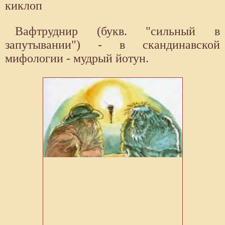
киклоп
Вафтруднир (букв. "сильный в
запутывании") - в скандинавской
мифологии - мудрый йотун.