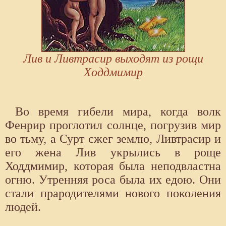
Лив и Ливтрасир выходят из рощи
Ходдмимир
Во время гибели мира, когда волк
Фенрир проглотил солнце, погрузив мир
во тьму, а Сурт сжег землю, Ливтрасир и
его жена Лив укрылись в роще
Ходдмимир, которая была неподвластна
огню. Утренняя роса была их едою. Они
стали прародителями нового поколения
людей.