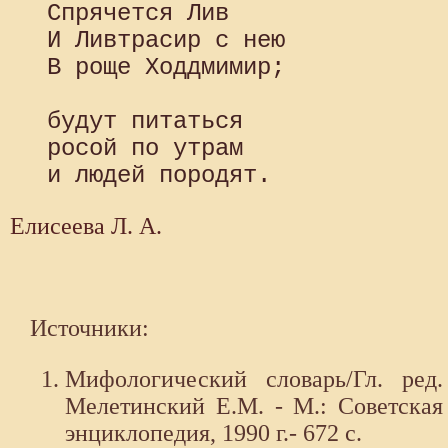
 Спрячется Лив

 И Ливтрасир с нею

 В роще Ходдмимир;

 будут питаться

 росой по утрам

Елисеева Л. А.
Источники:
Мифологический словарь/Гл. ред.
Мелетинский Е.М. - М.: Советская
энциклопедия, 1990 г.- 672 с.