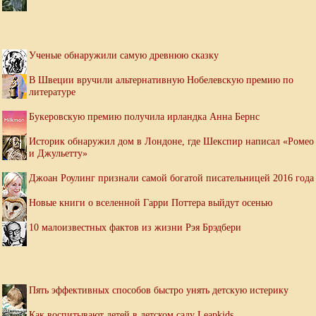
Ученые обнаружили самую древнюю сказку
В Швеции вручили альтернативную Нобелевскую премию по
литературе
Букеровскую премию получила ирландка Анна Бернс
Историк обнаружил дом в Лондоне, где Шекспир написал «Ромео
и Джульетту»
Джоан Роулинг признали самой богатой писательницей 2016 года
Новые книги о вселенной Гарри Поттера выйдут осенью
10 малоизвестных фактов из жизни Рэя Брэдбери
Пять эффективных способов быстро унять детскую истерику
Как воспитывают детей в детском саду Leapkids