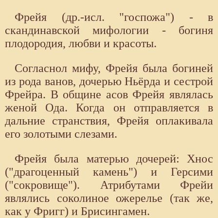
Фрейя (др.-исл. "госпожа") - в
скандинавской мифологии - богиня
плодородия, любви и красоты.
Согласнол мифу, Фрейя была богиней
из рода ванов, дочерью Ньёрда и сестрой
Фрейра. В общине асов Фрейя являлась
женой Ода. Когда он отправляется в
дальние странствия, Фрейя оплакивала
его золотыми слезами.
Фрейя была матерью дочерей: Хнос
("драгоценный камень") и Герсими
("сокровище"). Атрибутами Фрейи
являлись соколиное ожерелье (так же,
как у Фригг) и Брисингамен.