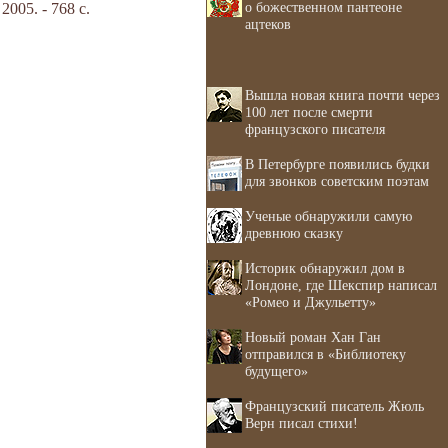
о божественном пантеоне
05. - 768 с.
ацтеков
Вышла новая книга почти через
100 лет после смерти
французского писателя
В Петербурге появились будки
для звонков советским поэтам
Ученые обнаружили самую
древнюю сказку
Историк обнаружил дом в
Лондоне, где Шекспир написал
«Ромео и Джульетту»
Новый роман Хан Ган
отправился в «Библиотеку
будущего»
Французский писатель Жюль
Верн писал стихи!