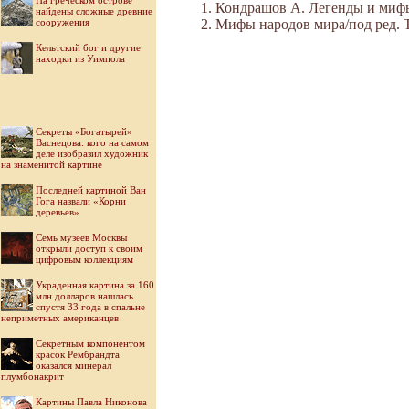
На греческом острове
Кондрашов А. Легенды и мифы 
найдены сложные древние
сооружения
Мифы народов мира/под ред. Ток
Кельтский бог и другие
находки из Уимпола
Секреты «Богатырей»
Васнецова: кого на самом
деле изобразил художник
на знаменитой картине
Последней картиной Ван
Гога назвали «Корни
деревьев»
Семь музеев Москвы
открыли доступ к своим
цифровым коллекциям
Украденная картина за 160
млн долларов нашлась
спустя 33 года в спальне
неприметных американцев
Секретным компонентом
красок Рембрандта
оказался минерал
плумбонакрит
Картины Павла Никонова