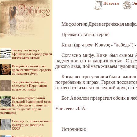
Новости
Эн
Мифология: Древнегреческая мифо
Предмет статьи: герой
Кикн (др.-греч. Κυκνος - "лебедь")
Тысячу лет назад в
африканском городе умели
Согласно мифу, Кикн был сыном А
изготовлять стекло
надменностью и капризностью. Стре
дикого льва, поймать живьем чудовищ
История косметики: от
древнеегипетских средств
до каталога Avon
Когда все три условия были выполн
погребальных играх. Ге­ракл посовето
Танцующие женщина и
обезьяна: в Перу нашли
от него отказался последний друг, с о
новые геоглифы
Бог Аполлон превратил обоих в леб
Как был открыт самый
большой буддийский храм
Боробудур и почему его
Елисеева Л. А.
нижняя часть до сих пор не
расчищена
Самиздат - политическое и
культурное явление в
СССР
Источники: