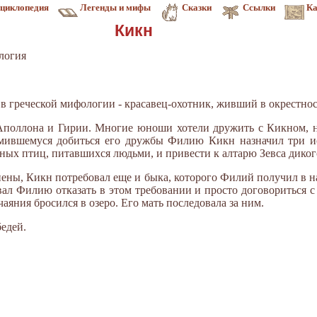
циклопедия
Легенды и мифы
Сказки
Ссылки
Ка
Кикн
логия
 - в греческой мифологии - красавец-охотник, живший в окрестно
поллона и Гирии. Многие юноши хотели дружить с Кикном, но
мивше­муся добиться его дружбы Филию Кикн назначил три ис
ных птиц, питавшихся людьми, и привести к алтарю Зевса диког
ены, Кикн потребовал еще и быка, которого Филий получил в на
вал Филию отказать в этом требовании и просто догово­риться с
тчаяния бросился в озеро. Его мать последовала за ним.
едей.