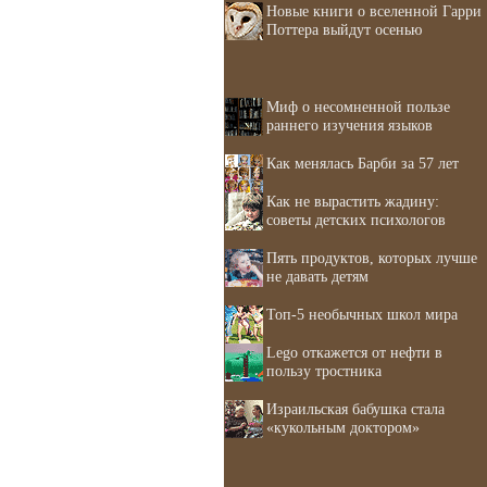
Новые книги о вселенной Гарри
Поттера выйдут осенью
Миф о несомненной пользе
раннего изучения языков
Как менялась Барби за 57 лет
Как не вырастить жадину:
советы детских психологов
Пять продуктов, которых лучше
не давать детям
Топ-5 необычных школ мира
Lego откажется от нефти в
пользу тростника
Израильская бабушка стала
«кукольным доктором»