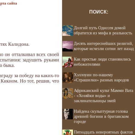
рта сайта
ПОИСК:
Долгий путь Одиссея домой
обратится из мифа в реальность
Десять интереснейших религий,
стях Калидона.
которые исчезли сотни лет назад
 он отталкивал всех своей
Как простые люди становились
пытания: за­душить руками
небожителями
о быка.
Хэллоуин по-нашему
граду за победу на каких-то
«Страшилки» разных народов
 Кикном. Но тот, решив, что
Африканский культ Мамми Вата
- «Хозяйки воды» и
заклинательницы змей
Найдена скульптурная голова
древней богини в британском
городе
Пятнадцать невероятных фактов