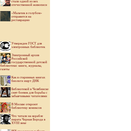
стали одной из вех
отечественной живописи
«Мальчик в голубом»
отправится на
реставрацию
Утвержден ГОСТ для
электронных библиотек
Электронный архив
Российской
государственной детской
библиотеки: книги, журналы,
газеты
Как в старинных книгах
биологи ищут ДНК
Библиотекой в Челябинске
снят боевик для борьбы с
забывчивыми читателями
В Москве откроют
библиотеку комиксов
Что читали на корабле
пирата Черная Борода в
XVIII веке