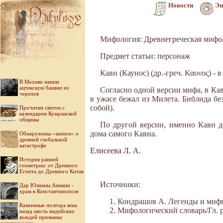
Новости
Эн
Мифология: Древнегреческая мифо
Предмет статьи: персонаж
Кавн (Каунос) (др.-греч. Καυνος) 
В Мехико нашли
ацтекскую башню из
Согласно одной версии мифа, в Кавн
черепов
в ужасе бежал из Милета. Библида бе
собой).
Прочитан свиток с
календарем Кумранской
общины
По другой версии, именно Кавн д
дома самого Кавна.
Обнаружены «записи» о
древней глобальной
катастрофе
Елисеева Л. А.
История ранней
геометрии: от Древнего
Египта до Древнего Китая
Источники:
Дар Юлианы Аникии -
храм в Константинополе
Кондрашов А. Легенды и мифы 
Казненные полтора века
Мифологический словарь/Гл. ре
назад шесть индейских
вождей признаны