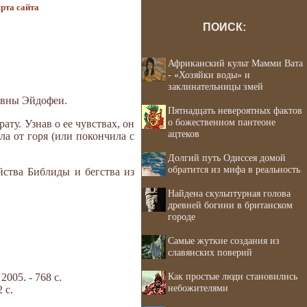
рта сайта
ПОИСК:
Африканский культ Мамми Вата
- «Хозяйки воды» и
заклинательницы змей
ревны Эйдофеи.
Пятнадцать невероятных фактов
о божественном пантеоне
ату. Узнав о ее чувствах, он
ацтеков
а от горя (или покончила с
Долгий путь Одиссея домой
обратится из мифа в реальность
йства Библиды и бегства из
Найдена скульптурная голова
древней богини в британском
городе
Самые жуткие создания из
славянских поверий
Как простые люди становились
05. - 768 с.
небожителями
 с.