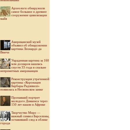
невиновными
Археологи обнаружили
самое большое и древнее
сооружение цивилизации
майя
Американский музей
объявил об обнаружении
картины Леонардо да
Винчи
Украденная картина за 160
млн долларов нашлась
спустя 33 года в спальне
неприметных американцев
Реконструкция утраченной
картины «Коронация
Барбары Радзивилл»
появилась в Несвижском замке
Пропавший портрет
молодого Диккенса через
150 лет нашли в Африке
Творчество Миро —
важный символ Барселоны,
оставивший след в облике
города