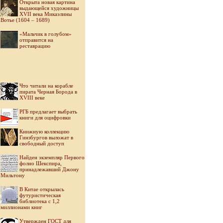
Открыта новая картина
выдающейся художницы
XVII века Микаэлины
Вотье (1604 – 1689)
«Мальчик в голубом»
отправится на
реставрацию
Что читали на корабле
пирата Черная Борода в
XVIII веке
РГБ предлагает выбрать
книги для оцифровки
Книжную коллекцию
Гинзбургов выложат в
свободный доступ
Найден экземпляр Первого
фолио Шекспира,
принадлежавший Джону
Мильтону
В Китае открылась
футуристическая
библиотека с 1,2
миллионами книг
Утвержден ГОСТ для