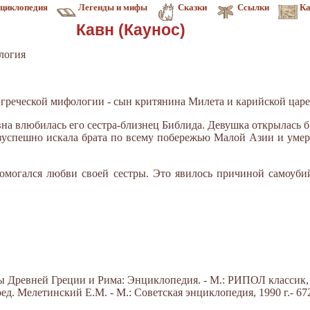
циклопедия
Легенды и мифы
Сказки
Ссылки
Ка
Кавн (Каунос)
логия
- в греческой мифологии - сын критянина Милета и карийской ца
а влюбилась его сестра-близ­нец Библида. Девушка открылась бр
зуспешно искала брата по всему побережью Малой Азии и умерл
омогался любви своей сестры. Это явилось причиной самоуби
Древней Греции и Рима: Энциклопедия. - М.: РИПОЛ классик, 20
д. Мелетинский Е.М. - М.: Советская энциклопедия, 1990 г.- 672