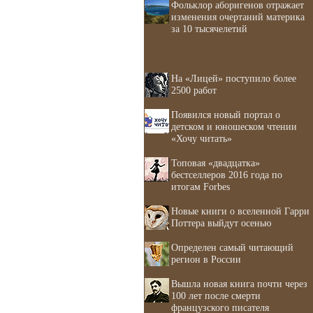
Фольклор аборигенов отражает
изменения очертаний материка
за 10 тысячелетий
На «Лицей» поступило более
2500 работ
Появился новый портал о
детском и юношеском чтении
«Хочу читать»
Топовая «двадцатка»
бестселлеров 2016 года по
итогам Forbes
Новые книги о вселенной Гарри
Поттера выйдут осенью
Определен самый читающий
регион в России
Вышла новая книга почти через
100 лет после смерти
французского писателя