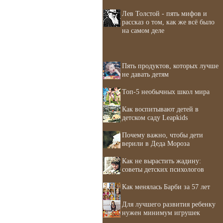
Лев Толстой - пять мифов и
рассказ о том, как же всё было
на самом деле
Пять продуктов, которых лучше
не давать детям
Топ-5 необычных школ мира
Как воспитывают детей в
детском саду Leapkids
Почему важно, чтобы дети
верили в Деда Мороза
Как не вырастить жадину:
советы детских психологов
Как менялась Барби за 57 лет
Для лучшего развития ребенку
нужен минимум игрушек