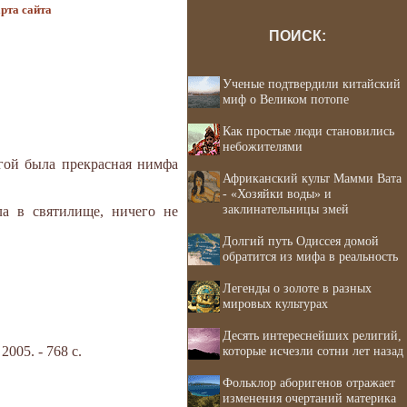
рта сайта
ПОИСК:
Ученые подтвердили китайский
миф о Великом потопе
Как простые люди становились
небожителями
гой была прекрасная нимфа
Африканский культ Мамми Вата
- «Хозяйки воды» и
заклинательницы змей
а в святилище, ничего не
Долгий путь Одиссея домой
обратится из мифа в реальность
Легенды о золоте в разных
мировых культурах
Десять интереснейших религий,
05. - 768 с.
которые исчезли сотни лет назад
Фольклор аборигенов отражает
изменения очертаний материка