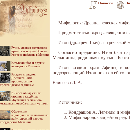
Новости
Эн
Мифология: Древнегреческая мифо
Предмет статьи: жрец - священник 
Итон (др.-греч. Ιτων) - в греческо
Руины дворца ацтекского
правителя и дома Эрнана
Согласно преданию, Итон был ца
Кортеса найдены в Мехико
Меланиппа, родившая ему сына Беота 
Кельтский бог и другие
находки из Уимпола
Итон воздвиг храм Афины, в ко
подозревающий Итон показал ей го­лов
Расцвет и упадок
Древнего Рима
проследили по
Елисеева Л. А.
гренландским ледникам
В Лаосе обнаружили
странное кладбище -
«Кувшины великанов»
Источники:
оказались погребальными урнами
Обмеление
Кондрашов А. Легенды и мифы 
водохранилища позволило
Мифы народов мира/под ред. Ток
найти древний дворец
государства Митанни