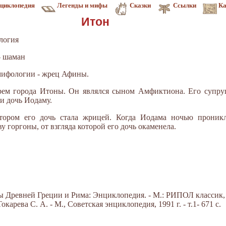
циклопедия
Легенды и мифы
Сказки
Ссылки
Ка
Итон
логия
- шаман
й мифологии - жрец Афины.
рем города Итоны. Он являлся сыном Амфиктиона. Его супру
и дочь Иодаму.
тором его дочь стала жрицей. Когда Иодама ночью проникл
у горгоны, от взгляда которой его дочь окаменела.
Древней Греции и Рима: Энциклопедия. - М.: РИПОЛ классик, 20
арева С. А. - М., Советская энциклопедия, 1991 г. - т.1- 671 с.