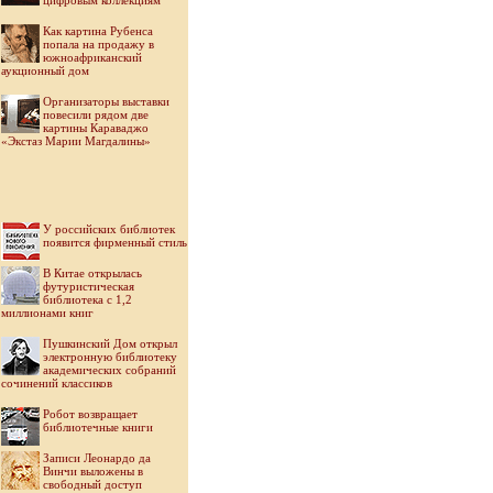
цифровым коллекциям
Как картина Рубенса
попала на продажу в
южноафриканский
аукционный дом
Организаторы выставки
повесили рядом две
картины Караваджо
«Экстаз Марии Магдалины»
У российских библиотек
появится фирменный стиль
В Китае открылась
футуристическая
библиотека с 1,2
миллионами книг
Пушкинский Дом открыл
электронную библиотеку
академических собраний
сочинений классиков
Робот возвращает
библиотечные книги
Записи Леонардо да
Винчи выложены в
свободный доступ