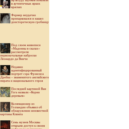
Культуру ацтеков показали
в аутентичных ярких
красках
Фермер неудачно
припарковался и нашел
доисторическую гробницу
Под слоем живописи
«Мадонны в скалах»
рассмотрели
первоначальные наброски
Леонардо да Винчи
Недавно
идентифицированный
портрет сэра Фрэнсиса
Дрейка – знаменитого английского
пирата и национального героя
Последней картиной Ван
Гога назвали «Корни
деревьев»
Коллекционер из
Голландии объявил об
обнаружении неизвестной
картины Климта
Семь музеев Москвы
открыли доступ к своим