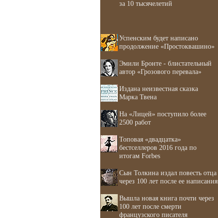
за 10 тысячелетий
Успенским будет написано
продолжение «Простоквашино»
Эмили Бронте - блистательный
автор «Грозового перевала»
Издана неизвестная сказка
Марка Твена
На «Лицей» поступило более
2500 работ
Топовая «двадцатка»
бестселлеров 2016 года по
итогам Forbes
Сын Толкина издал повесть отца
через 100 лет после ее написания
Вышла новая книга почти через
100 лет после смерти
французского писателя