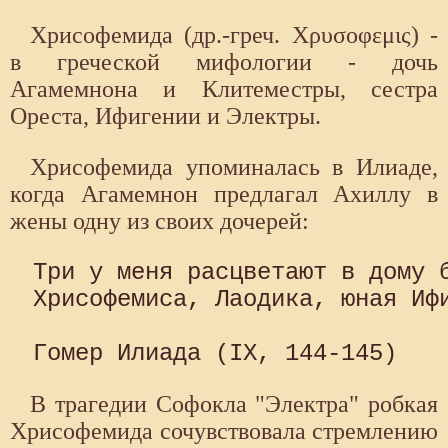
Хрисофемида (др.-греч. Χρυσοφεμις) -
в греческой мифологии - дочь
Агамемнона и Клитеместры, сестра
Ореста, Ифигении и Электры.
Хрисофемида упоминалась в Илиаде,
когда Агамемнон предлагал Ахиллу в
жены одну из своих дочерей:
Три у меня расцветают в дому б
Хрисофемиса, Лаодика, юная Ифи
В трагедии Софокла "Электра" робкая
Хрисофемида со­чувствовала стремлению