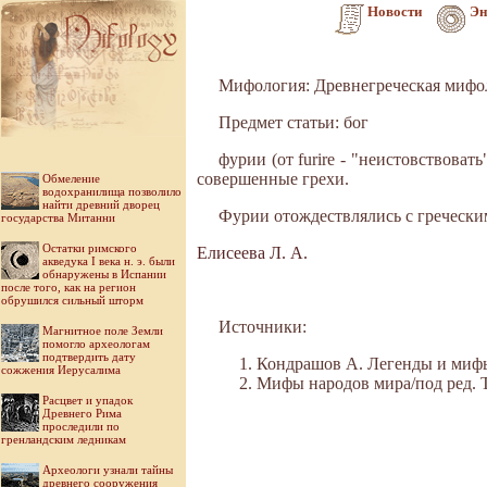
Новости
Эн
Мифология: Древнегреческая мифо
Предмет статьи: бог
фурии (от furire - "неистовствова
совершенные грехи.
Обмеление
водохранилища позволило
найти древний дворец
Фурии отождествлялись с гречески
государства Митанни
Остатки римского
Елисеева Л. А.
акведука I века н. э. были
обнаружены в Испании
после того, как на регион
обрушился сильный шторм
Источники:
Магнитное поле Земли
помогло археологам
подтвердить дату
Кондрашов А. Легенды и мифы 
сожжения Иерусалима
Мифы народов мира/под ред. Ток
Расцвет и упадок
Древнего Рима
проследили по
гренландским ледникам
Археологи узнали тайны
древнего сооружения