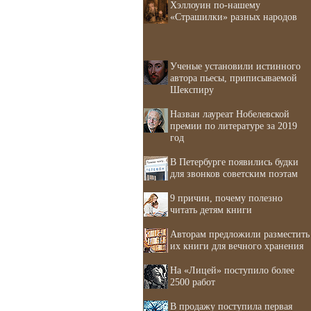
Хэллоуин по-нашему
«Страшилки» разных народов
Ученые установили истинного
автора пьесы, приписываемой
Шекспиру
Назван лауреат Нобелевской
премии по литературе за 2019
год
В Петербурге появились будки
для звонков советским поэтам
9 причин, почему полезно
читать детям книги
Авторам предложили разместить
их книги для вечного хранения
На «Лицей» поступило более
2500 работ
В продажу поступила первая