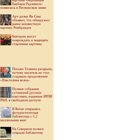
картины «Коронация
Барбары Радзивилл»
появилась в Несвижском замке
Арт-дилер Ян Сикс
объявил, что обнаружил
ранее неизвестную
картину Рембрандта
Бактерии могут
повреждать и защищать
старинные картины
Письмо Толкина раскрыло,
почему писатель не стал
создавать продолжение
«Властелина колец»
Полные собрания
сочинений русских
классиков, изданные ИРЛИ
РАН, в свободном доступе
В Китае открылась
футуристическая
библиотека с 1,2
миллионами книг
На Северном полюсе
открыли библиотеку