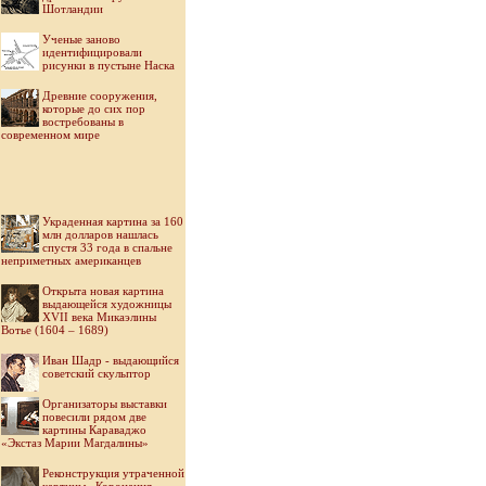
Шотландии
Ученые заново
идентифицировали
рисунки в пустыне Наска
Древние сооружения,
которые до сих пор
востребованы в
современном мире
Украденная картина за 160
млн долларов нашлась
спустя 33 года в спальне
неприметных американцев
Открыта новая картина
выдающейся художницы
XVII века Микаэлины
Вотье (1604 – 1689)
Иван Шадр - выдающийся
советский скульптор
Организаторы выставки
повесили рядом две
картины Караваджо
«Экстаз Марии Магдалины»
Реконструкция утраченной