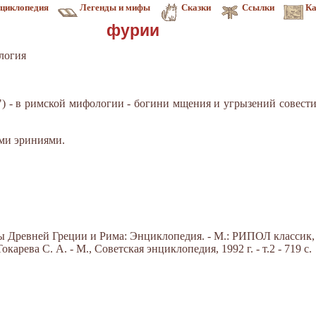
циклопедия
Легенды и мифы
Сказки
Ссылки
Ка
фурии
логия
ть") - в римской мифологии - богини мщения и угрызений совес­т
ми эриниями.
Древней Греции и Рима: Энциклопедия. - М.: РИПОЛ классик, 20
арева С. А. - М., Советская энциклопедия, 1992 г. - т.2 - 719 с.