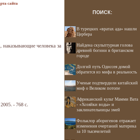
рта сайта
ПОИСК:
В турецких «вратах ада» нашли
Цербера
Найдена скульптурная голова
и, наказывающие человека за
древней богини в британском
городе
Долгий путь Одиссея домой
обратится из мифа в реальность
Ученые подтвердили китайский
миф о Великом потопе
Африканский культ Мамми Вата
05. - 768 с.
- «Хозяйки воды» и
заклинательницы змей
Фольклор аборигенов отражает
изменения очертаний материка
за 10 тысячелетий