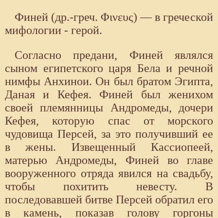
Финей (др.-греч. Φινευς) — в греческой
мифологии - герой.
Согласно предани, Финей являлся
сыном египетского царя Бела и речной
нимфы Анхинои. Он был братом Эгипта,
Даная и Кефея. Финей был женихом
своей племянницы Анд­ромеды, дочери
Кефея, которую спас от морского
чудовища Персей, за это получивший ее
в жены. Извещенный Кассиопеей,
матерью Андро­меды, Финей во главе
вооруженного отряда явился на свадьбу,
чтобы по­хитить невесту. В
последовавшей битве Персей обратил его
в камень, показав голову горгоны