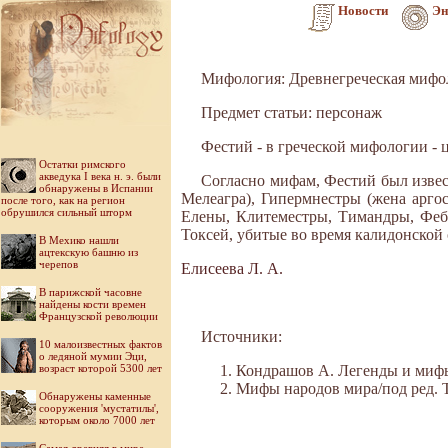
Новости
Эн
Мифология: Древнегреческая мифо
Предмет статьи: персонаж
Фестий - в греческой мифологии - 
Остатки римского
акведука I века н. э. были
Согласно мифам, Фестий был извес
обнаружены в Испании
Мелеагра), Гипермнестры (жена аргос
после того, как на регион
обрушился сильный шторм
Елены, Клитеместры, Тимандры, Фебы
Токсей, убитые во время калидонской
В Мехико нашли
ацтекскую башню из
черепов
Елисеева Л. А.
В парижской часовне
найдены кости времен
Французской революции
Источники:
10 малоизвестных фактов
о ледяной мумии Эци,
возраст которой 5300 лет
Кондрашов А. Легенды и мифы 
Мифы народов мира/под ред. Ток
Обнаружены каменные
сооружения 'мустатилы',
которым около 7000 лет