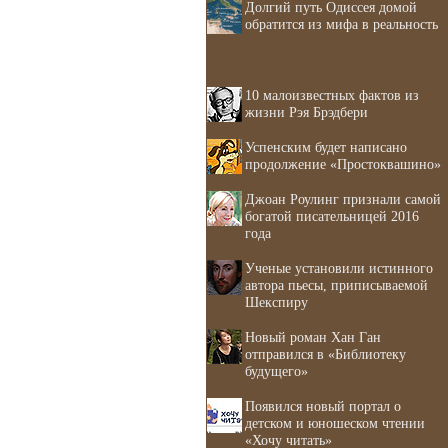
Долгий путь Одиссея домой
обратится из мифа в реальность
10 малоизвестных фактов из
жизни Рэя Брэдбери
Успенским будет написано
продолжение «Простоквашино»
Джоан Роулинг признали самой
богатой писательницей 2016
года
Ученые установили истинного
автора пьесы, приписываемой
Шекспиру
Новый роман Хан Ган
отправился в «Библиотеку
будущего»
Появился новый портал о
детском и юношеском чтении
«Хочу читать»