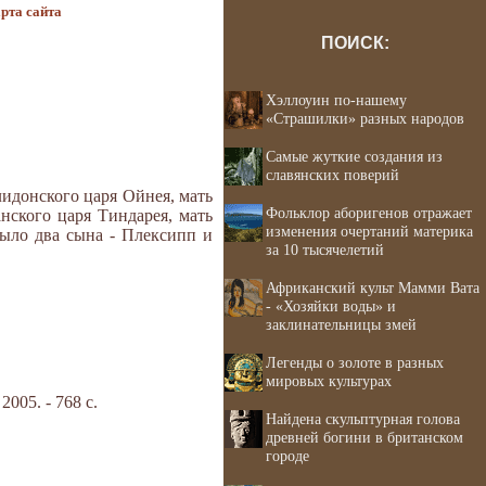
рта сайта
ПОИСК:
Хэллоуин по-нашему
«Страшилки» разных народов
Самые жуткие создания из
славянских поверий
лидонского царя Ойнея, мать
Фольклор аборигенов отражает
нского царя Тиндарея, мать
изменения очертаний материка
было два сына - Плексипп и
за 10 тысячелетий
Африканский культ Мамми Вата
- «Хозяйки воды» и
заклинательницы змей
Легенды о золоте в разных
мировых культурах
05. - 768 с.
Найдена скульптурная голова
древней богини в британском
городе