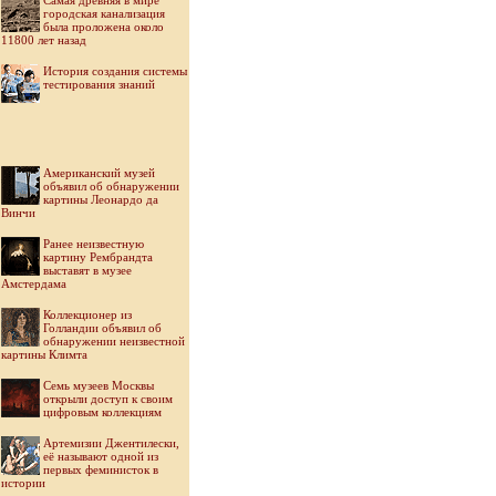
Самая древняя в мире
городская канализация
была проложена около
11800 лет назад
История создания системы
тестирования знаний
Американский музей
объявил об обнаружении
картины Леонардо да
Винчи
Ранее неизвестную
картину Рембрандта
выставят в музее
Амстердама
Коллекционер из
Голландии объявил об
обнаружении неизвестной
картины Климта
Семь музеев Москвы
открыли доступ к своим
цифровым коллекциям
Артемизии Джентилески,
её называют одной из
первых феминисток в
истории