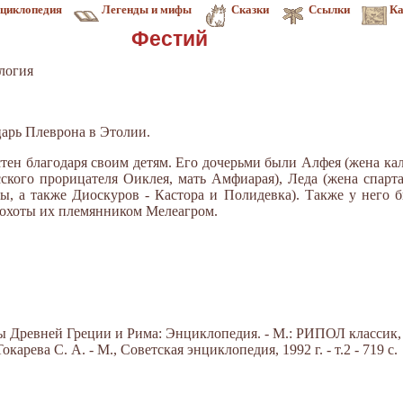
циклопедия
Легенды и мифы
Сказки
Ссылки
Ка
Фестий
логия
царь Плеврона в Этолии.
тен благодаря своим детям. Его дочерьми были Ал­фея (жена ка
ского прорицателя Оиклея, мать Амфиарая), Леда (жена спарта
, а также Диоскуров - Кастора и Полидевка). Также у него 
 охоты их племянником Мелеагром.
Древней Греции и Рима: Энциклопедия. - М.: РИПОЛ классик, 20
арева С. А. - М., Советская энциклопедия, 1992 г. - т.2 - 719 с.