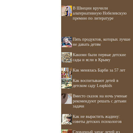
В Швеции вручили
альтернативную Нобелевскую
премию по литературе
Пять продуктов, которых лучше
не давать детям
Какими были первые детские
сады и ясли в Крыму
Как менялась Барби за 57 лет
Как воспитывают детей в
детском саду Leapkids
Вместо сказок на ночь ученые
рекомендуют решать с детьми
задачи
Как не вырастить жадину:
советы детских психологов
Словарный запас детей из