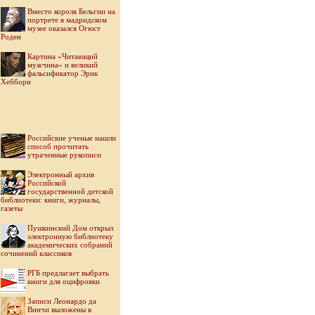
Вместо короля Бельгии на
портрете в мадридском
музее оказался Огюст
Роден
Картина «Читающий
мужчина» и великий
фальсификатор Эрик
Хебборн
Российские ученые нашли
способ прочитать
утраченные рукописи
Электронный архив
Российской
государственной детской
библиотеки: книги, журналы,
газеты
Пушкинский Дом открыл
электронную библиотеку
академических собраний
сочинений классиков
РГБ предлагает выбрать
книги для оцифровки
Записи Леонардо да
Винчи выложены в