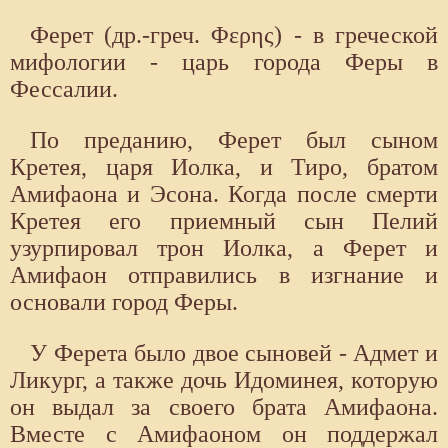
Ферет (др.-греч. Φερης) - в греческой
мифологии - царь города Феры в
Фессалии.
По преданию, Ферет был сыном
Кретея, царя Иолка, и Тиро, братом
Амифаона и Эсона. Когда после смерти
Кретея его прием­ный сын Пелий
узурпировал трон Иолка, а Ферет и
Амифаон отправились в изгнание и
основали город Феры.
У Ферета было двое сыновей - Адмет и
Ликург, а также дочь Идоминея, которую
он выдал за своего брата Амифаона.
Вместе с Амифаоном он поддержал