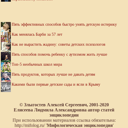
Пять эффективных способов быстро унять детскую истерику
Как менялась Барби за 57 лет
Как не вырастить жадину: советы детских психологов
Пять способов помочь ребенку с аутизмом жить лучше
Топ-5 необычных школ мира
Пять продуктов, которых лучше не давать детям
Какими были первые детские сады и ясли в Крыму
© Злыгостев Алексей Сергеевич, 2001-2020
Елисеева Людмила Александровна автор статей
энциклопедии
При использовании материалов ссылка обязательна:
http://mifolog.ru/ '
Мифологическая энциклопедия
'