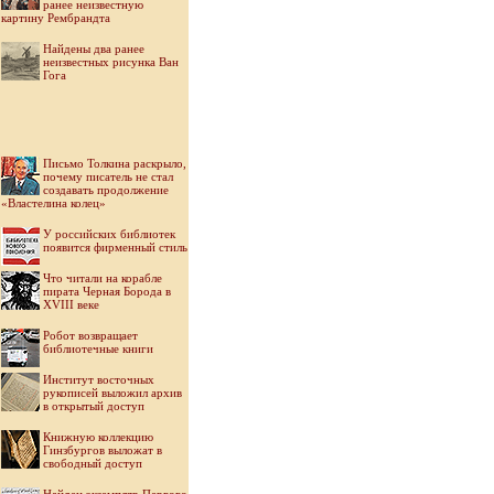
ранее неизвестную
картину Рембрандта
Найдены два ранее
неизвестных рисунка Ван
Гога
Письмо Толкина раскрыло,
почему писатель не стал
создавать продолжение
«Властелина колец»
У российских библиотек
появится фирменный стиль
Что читали на корабле
пирата Черная Борода в
XVIII веке
Робот возвращает
библиотечные книги
Институт восточных
рукописей выложил архив
в открытый доступ
Книжную коллекцию
Гинзбургов выложат в
свободный доступ