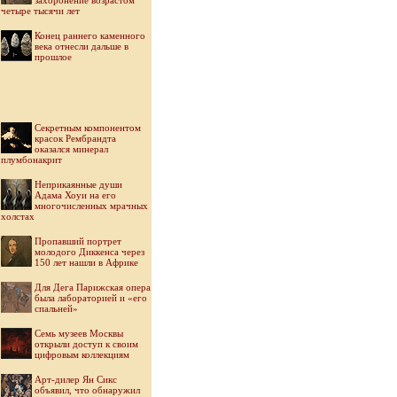
захоронение возрастом
четыре тысячи лет
Конец раннего каменного
века отнесли дальше в
прошлое
Секретным компонентом
красок Рембрандта
оказался минерал
плумбонакрит
Неприкаянные души
Адама Хоуи на его
многочисленных мрачных
холстах
Пропавший портрет
молодого Диккенса через
150 лет нашли в Африке
Для Дега Парижская опера
была лабораторией и «его
спальней»
Семь музеев Москвы
открыли доступ к своим
цифровым коллекциям
Арт-дилер Ян Сикс
объявил, что обнаружил