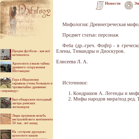
Новости
Эн
Мифология: Древнегреческая мифо
Предмет статьи: персонаж
Феба (др.-греч. Φοιβη) - в грече
Елены, Тимандры и Диоскуров.
Предки футбола - как всё
начиналось
Елисеева Л. А.
Археологи узнали тайны
древнего сооружения
Шотландии
Гора в Индонезии
Источники:
скрывала очень большую и
чрезвычайно древнюю
«пирамиду»
Кондрашов А. Легенды и мифы 
Мифы народов мира/под ред. Ток
Был обнаружен походный
лагерь римских
легионеров
Люди проникли вглубь
австралийского континента
50 тыс. лет назад
На «острове друидов»
археологи нашли