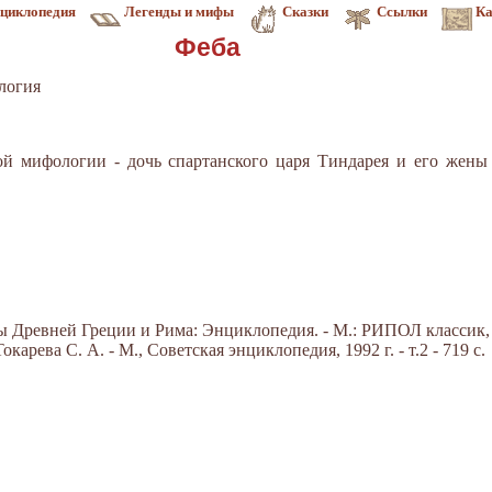
циклопедия
Легенды и мифы
Сказки
Ссылки
Ка
Феба
логия
ской мифологии - дочь спартанского царя Тиндарея и его жены 
Древней Греции и Рима: Энциклопедия. - М.: РИПОЛ классик, 20
арева С. А. - М., Советская энциклопедия, 1992 г. - т.2 - 719 с.