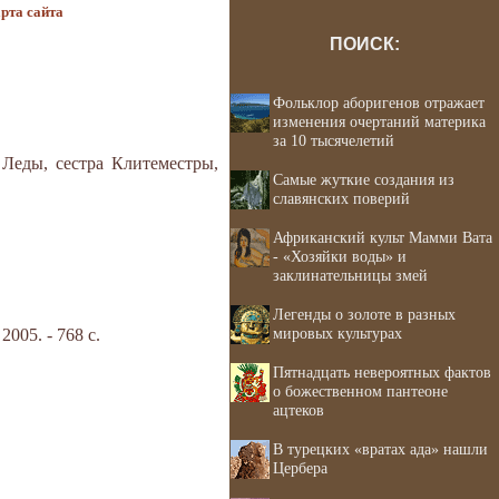
рта сайта
ПОИСК:
Фольклор аборигенов отражает
изменения очертаний материка
за 10 тысячелетий
Леды, сес­тра Клитеместры,
Самые жуткие создания из
славянских поверий
Африканский культ Мамми Вата
- «Хозяйки воды» и
заклинательницы змей
Легенды о золоте в разных
мировых культурах
05. - 768 с.
Пятнадцать невероятных фактов
о божественном пантеоне
ацтеков
В турецких «вратах ада» нашли
Цербера