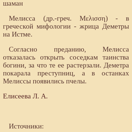
шаман
Мелисса (др.-греч. Μελισση) - в
греческой мифологии - жрица Деметры
на Истме.
Согласно преданию, Мелисса
отказалась от­крыть соседкам таинства
богини, за что те ее растерзали. Деметра
по­карала преступниц, а в останках
Мелиссы появились пчелы.
Елисеева Л. А.
Источники: