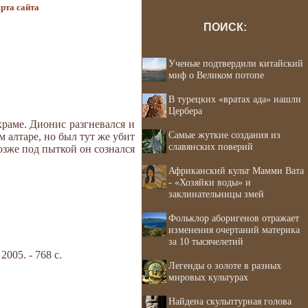
рта сайта
ПОИСК:
Ученые подтвердили китайский
миф о Великом потопе
В турецких «вратах ада» нашли
Цербера
храме. Дионис разгневался и
Самые жуткие создания из
 алтаре, но был тут же убит
славянских поверий
озже под пыткой он сознался
Африканский культ Мамми Вата
- «Хозяйки воды» и
заклинательницы змей
Фольклор аборигенов отражает
изменения очертаний материка
за 10 тысячелетий
05. - 768 с.
Легенды о золоте в разных
мировых культурах
Найдена скульптурная голова