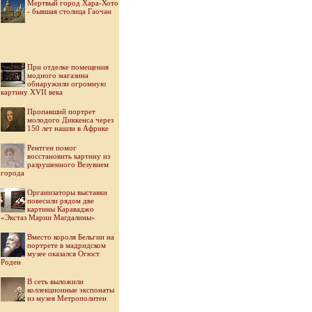
Мертвый город Хара-Хото
- бывшая столица Гаочан
При отделке помещения
модного магазина
обнаружили огромную
картину XVII века
Пропавший портрет
молодого Диккенса через
150 лет нашли в Африке
Рентген помог
восстановить картину из
разрушенного Везувием
города
Организаторы выставки
повесили рядом две
картины Караваджо
«Экстаз Марии Магдалины»
Вместо короля Бельгии на
портрете в мадридском
музее оказался Огюст
Роден
В сеть выложили
коллекционные экспонаты
из музея Метрополитен