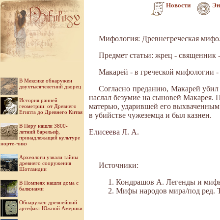
Новости
Эн
Мифология: Древнегреческая мифо
Предмет статьи: жрец - священник 
Макарей - в греческой мифологии -
В Мексике обнаружен
двухтысячелетний дворец
Согласно преданию, Макарей убил 
наслал безумие на сыновей Макарея. 
История ранней
матерью, уда­рившей его выхваченным 
геометрии: от Древнего
Египта до Древнего Китая
в убийстве чужеземца и был казнен.
В Перу нашли 3800-
Елисеева Л. А.
летний барельеф,
принадлежащий культуре
норте-чико
Археологи узнали тайны
древнего сооружения
Источники:
Шотландии
Кондрашов А. Легенды и мифы 
В Помпеях нашли дома с
балконами
Мифы народов мира/под ред. Ток
Обнаружен древнейший
артефакт Южной Америки