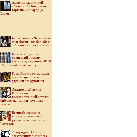
Американский музей
объявил об обнаружении
картины Леонардо да
Винчи
Библиотекой в Челябинске
снят боевик для борьбы с
забывчивыми читателями
Полные собрания
сочинений русских
классиков, изданные ИРЛИ
РАН, в свободном доступе
Российские ученые нашли
способ прочитать
утраченные рукописи
Электронный архив
Российской
государственной детской
библиотеки: книги, журналы,
газеты
Великобритания не
позволила вывезти за
рубеж «Любовника леди
Чаттерли»
Утвержден ГОСТ для
электронных библиотек