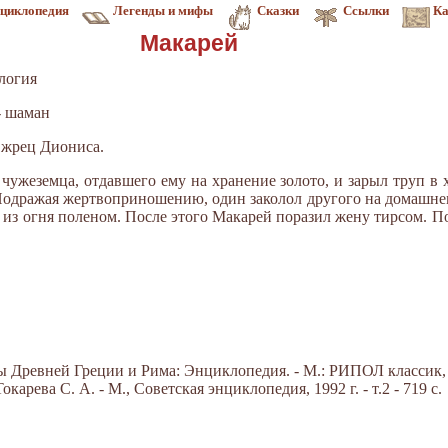
циклопедия
Легенды и мифы
Сказки
Ссылки
Ка
Макарей
логия
- шаман
 жрец Диониса.
чужеземца, отдавшего ему на хранение золото, и зарыл труп в 
Подражая жертвоприношению, один за­колол другого на домашнем
из огня поленом. После этого Макарей пора­зил жену тирсом. П
Древней Греции и Рима: Энциклопедия. - М.: РИПОЛ классик, 20
арева С. А. - М., Советская энциклопедия, 1992 г. - т.2 - 719 с.