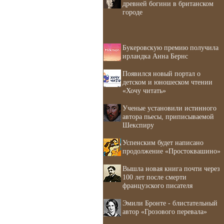
древней богини в британском
городе
Букеровскую премию получила
ирландка Анна Бернс
Появился новый портал о
детском и юношеском чтении
«Хочу читать»
Ученые установили истинного
автора пьесы, приписываемой
Шекспиру
Успенским будет написано
продолжение «Простоквашино»
Вышла новая книга почти через
100 лет после смерти
французского писателя
Эмили Бронте - блистательный
автор «Грозового перевала»