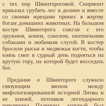
с тех пор Швинтороговой. Скирмонт
приказал срубить лес в долине и вместе
со своими жрецами принес в жертву
богам домашних животных. На большом
костре Швинторога сожгли с его
оружием, конем, соколом, охотничьими
собаками и любимым слугой. В костер
бросили рысьи и медвежьи когти, чтобы
князь смог в судный день подняться на
крутую гору, на которой будет восседать
бог.
Предание о Швинтороге служило
связующим звеном между
мифологизированной историей Литвы и
ее князей, потомков легендарного
римлянина Палемона, который был