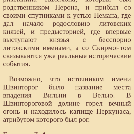
родственником Нерона, и прибыл со
своими спутниками к устью Немана, где
дал начало родословию литовских
князей, и предысторией, где впервые
выступают князья с бесспорно
литовскими именами, а со Скирмонтом
связываются уже реальные исторические
события.
Возможно, что источником имени
Швинторог было название места
впадения Вильни в Велью. В
Швинтороговой долине горел вечный
огонь и находилось капище Перкунаса,
атрибутом которого был рог.