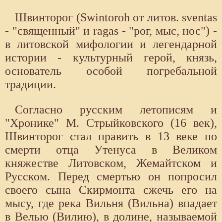
Швинторог (Swintoroh от литов. sventas
- "священный" и ragas - "рог, мыс, нос") -
в литовской мифологии и легендарной
истории - культурный герой, князь,
основатель особой погребальной
традиции.
Согласно русским летописям и
"Хронике" М. Стрыйковского (16 век),
Швинторог стал править в 13 веке по
смерти отца Утенуса в Великом
княжестве Литовском, Жемайтском и
Русском. Перед смертью он попросил
своего сына Скирмонта сжечь его на
мысу, где река Вильня (Вильна) впадает
в Велью (Вилию), в долине, называемой