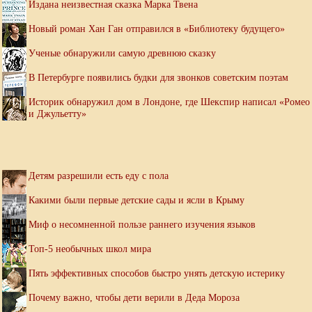
Издана неизвестная сказка Марка Твена
Новый роман Хан Ган отправился в «Библиотеку будущего»
Ученые обнаружили самую древнюю сказку
В Петербурге появились будки для звонков советским поэтам
Историк обнаружил дом в Лондоне, где Шекспир написал «Ромео
и Джульетту»
Детям разрешили есть еду с пола
Какими были первые детские сады и ясли в Крыму
Миф о несомненной пользе раннего изучения языков
Топ-5 необычных школ мира
Пять эффективных способов быстро унять детскую истерику
Почему важно, чтобы дети верили в Деда Мороза