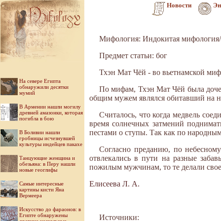
Новости
Эн
Мифология: Индокитая мифология/
Предмет статьи: бог
Тхэн Мат Чёй - во вьетнамской миф
На севере Египта
обнаружили десятки
По мифам, Тхэн Мат Чёй была доче
мумий
общим мужем являлся обитавший на н
В Армении нашли могилу
древней амазонки, которая
Считалось, что когда медвель соед
погибла в бою
время солнечных затмений поднимать
пестами о ступы. Так как по народны
В Боливии нашли
гробницы исчезнувшей
культуры индейцев пакахе
Согласно преданию, по небесному
отвлекались в пути на разные заба
Танцующие женщина и
обезьяна: в Перу нашли
пожилым мужчинам, то те делали свое 
новые геоглифы
Елисеева Л. А.
Самые интересные
картины кисти Яна
Вермеера
Искусство до фараонов: в
Египте обнаружены
Источники: