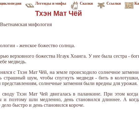
циклопедия
Легенды и мифы
Сказки
Ссылки
Ка
Тхэн Мат Чёй
Вьетнамская мифология
ологии - женское божество солнца.
рью верховного божества Нгаук Хоанга. У нее была сестра - бо
ебе медведь.
инялся с Тхэн Мат Чёй, на земле происходило солнечное затмен
 страшный шум, чтобы спугнуть медведя - бить в колотушки,
м представлениям, солнечные затмения были вредны для урожая.
 своду Тхэн Мат Чей двигалась в паланкине. При этом когда
вы и поэтому шли медленно, день становился длиннее. А когд
дело быстро и день становился короче.