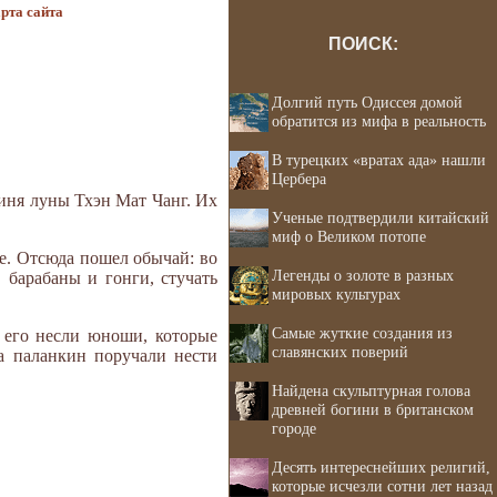
рта сайта
ПОИСК:
Долгий путь Одиссея домой
обратится из мифа в реальность
В турецких «вратах ада» нашли
Цербера
гиня луны Тхэн Мат Чанг. Их
Ученые подтвердили китайский
миф о Великом потопе
ие. Отсюда пошел обычай: во
Легенды о золоте в разных
 барабаны и гонги, стучать
мировых культурах
Самые жуткие создания из
 его несли юноши, которые
славянских поверий
а паланкин поручали нести
Найдена скульптурная голова
древней богини в британском
городе
Десять интереснейших религий,
которые исчезли сотни лет назад