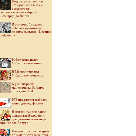
Под слоем живописи
«Мадонны в скалах»
рассмотрели
первоначальные наброски
Леонардо да Винчи
В столичной галерее
«Наши художники»
прошла выставка «Цветной
Вейсберг»
Робот возвращает
библиотечные книги
В Москве откроют
библиотеку комиксов
К расшифровке
манускрипта Войнича
приступил ИИ
РГБ предлагает выбрать
книги для оцифровки
В Англии найден ранее
неизвестный фрагмент
средневековой легенды
про короля Артура
Письмо Толкина раскрыло,
почему писатель не стал