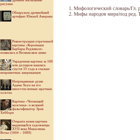
древние наскальные
рисунки
Мифологический словарь/Гл. ре
Обнаружен древнейший
Мифы народов мира/под ред. Ток
артефакт Южной Америки
Реконструкция утраченной
картины «Коронация
Барбары Радзивилл»
появилась в Несвижском замке
Украденная картина за 160
млн долларов нашлась
спустя 33 года в спальне
неприметных американцев
Неприкаянные души
Адама Хоуи на его
многочисленных мрачных
холстах
Картина «Читающий
мужчина» и великий
фальсификатор Эрик
Хебборн
Открыта новая картина
выдающейся художницы
XVII века Микаэлины
Вотье (1604 – 1689)