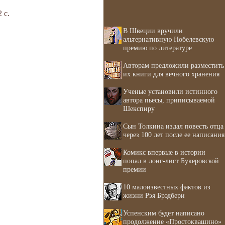
 с.
В Швеции вручили
альтернативную Нобелевскую
премию по литературе
Авторам предложили разместить
их книги для вечного хранения
Ученые установили истинного
автора пьесы, приписываемой
Шекспиру
Сын Толкина издал повесть отца
через 100 лет после ее написания
Комикс впервые в истории
попал в лонг-лист Букеровской
премии
10 малоизвестных фактов из
жизни Рэя Брэдбери
Успенским будет написано
продолжение «Простоквашино»