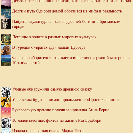
Десять интереснейших религий, которые исчезли сотни лет назад
Долгий путь Одиссея домой обратится из мифа в реальность
Найдена скульптурная голова древней богини в британском
городе
Легенды о золоте в разных мировых культурах
В турецких «вратах ада» нашли Цербера
Фольклор аборигенов отражает изменения очертаний материка за
10 тысячелетий
Ученые обнаружили самую древнюю сказку
Успенским будет написано продолжение «Простоквашино»
Букеровскую премию получила ирландка Анна Бернс
10 малоизвестных фактов из жизни Рэя Брэдбери
Издана неизвестная сказка Марка Твена