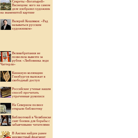
Секреты «Богатырей»
Васнецова: кого на самом
деле изобразил художник
на знаменитой картине
Валерий Кошляков: «Рад
называться русским
художником»
Великобритания не
позволила вывезти за
рубеж «Любовника леди
Чаттерли»
Книжную коллекцию
Гинзбургов выложат в
свободный доступ
Российские ученые нашли
способ прочитать
утраченные рукописи
На Северном полюсе
открыли библиотеку
Библиотекой в Челябинске
снят боевик для борьбы с
забывчивыми читателями
В Англии найден ранее
неизвестный фрагмент