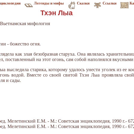
циклопедия
Легенды и мифы
Сказки
Ссылки
Ка
Тхэн Лыа
Вьетнамская мифология
ии - божество огня.
ядела как злая безобразная старуха. Она являлась хранительни
л, поставленный на этот огонь, сам собой наполнялся вкусными
а выследила старика, которому удалось унести уголек из ее кост
гонь водой. Вместе со своей свитой Тхэн Лыа проявляла свой
ля и сады.
д. Мелетинский Е.М. - М.: Советская энциклопедия, 1990 г.- 672
д. Мелетинский Е.М. - М.: Советская энциклопедия, 1990 г.- 672