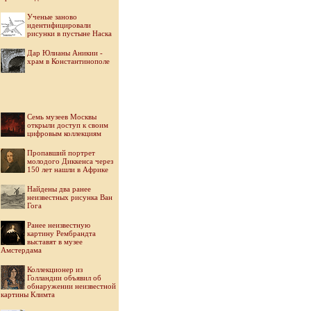
Ученые заново
идентифицировали
рисунки в пустыне Наска
Дар Юлианы Аникии -
храм в Константинополе
Семь музеев Москвы
открыли доступ к своим
цифровым коллекциям
Пропавший портрет
молодого Диккенса через
150 лет нашли в Африке
Найдены два ранее
неизвестных рисунка Ван
Гога
Ранее неизвестную
картину Рембрандта
выставят в музее
Амстердама
Коллекционер из
Голландии объявил об
обнаружении неизвестной
картины Климта