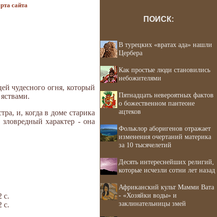
рта сайта
ПОИСК:
В турецких «вратах ада» нашли
Цербера
Как простые люди становились
небожителями
цей чудесного огня, который
Пятнадцать невероятных фактов
 яствами.
о божественном пантеоне
ацтеков
ра, и, когда в доме старика
 зловредный характер - она
Фольклор аборигенов отражает
изменения очертаний материка
за 10 тысячелетий
Десять интереснейших религий,
которые исчезли сотни лет назад
Африканский культ Мамми Вата
- «Хозяйки воды» и
 с.
заклинательницы змей
 с.