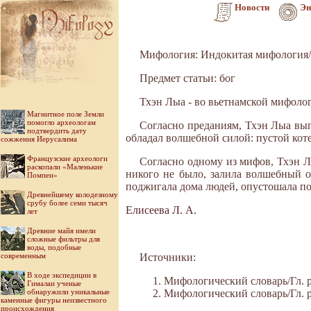
Новости
Эн
Мифология: Индокитая мифология/
Предмет статьи: бог
Тхэн Лыа - во вьетнамской мифолог
Магнитное поле Земли
помогло археологам
Согласно преданиям, Тхэн Лыа выгл
подтвердить дату
обладал волшебной силой: пустой коте
сожжения Иерусалима
Французские археологи
Согласно одному из мифов, Тхэн Лы
раскопали «Маленькие
никого не было, залила волшебный о
Помпеи»
поджигала дома людей, опустошала по
Древнейшему колодезному
срубу более семи тысяч
Елисеева Л. А.
лет
Древние майя имели
сложные фильтры для
воды, подобные
современным
Источники:
В ходе экспедиции в
Мифологический словарь/Гл. ре
Гималаи ученые
обнаружили уникальные
Мифологический словарь/Гл. ре
каменные фигуры неизвестного
происхождения