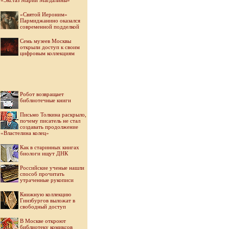
«Экстаз Марии Магдалины»
«Святой Иероним»
Пармиджанино оказался
современной подделкой
Семь музеев Москвы
открыли доступ к своим
цифровым коллекциям
Робот возвращает
библиотечные книги
Письмо Толкина раскрыло,
почему писатель не стал
создавать продолжение
«Властелина колец»
Как в старинных книгах
биологи ищут ДНК
Российские ученые нашли
способ прочитать
утраченные рукописи
Книжную коллекцию
Гинзбургов выложат в
свободный доступ
В Москве откроют
библиотеку комиксов