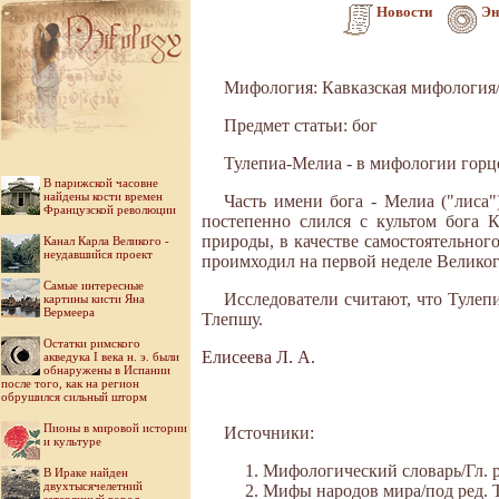
Новости
Эн
Мифология: Кавказская мифология
Предмет статьи: бог
Тулепиа-Мелиа - в мифологии горц
В парижской часовне
найдены кости времен
Часть имени бога - Мелиа ("лиса"
Французской революции
постепенно слился с культом бога 
природы, в качестве самостоятельног
Канал Карла Великого -
неудавшийся проект
проимходил на первой неделе Великог
Самые интересные
Исследователи считают, что Тулеп
картины кисти Яна
Вермеера
Тлепшу.
Остатки римского
Елисеева Л. А.
акведука I века н. э. были
обнаружены в Испании
после того, как на регион
обрушился сильный шторм
Пионы в мировой истории
Источники:
и культуре
Мифологический словарь/Гл. ре
В Ираке найден
двухтысячелетний
Мифы народов мира/под ред. Ток