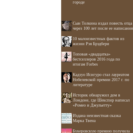
городе
Сын Толкина издал повесть отца
через 100 лет после ее написания
10 малоизвестных фактов из
жизни Рэя Брэдбери
Топовая «двадцатка»
бестселлеров 2016 года по
итогам Forbes
Кадзуо Исигуро стал лауреатом
Нобелевской премии 2017 г. по
литературе
Историк обнаружил дом в
Лондоне, где Шекспир написал
«Ромео и Джульетту»
Издана неизвестная сказка
Марка Твена
Букеровскую премию получила