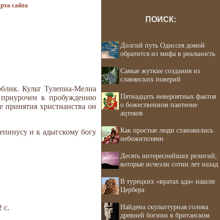
рта сайта
ПОИСК:
Долгий путь Одиссея домой
обратится из мифа в реальность
Самые жуткие создания из
славянских поверий
облик. Культ Тулепиа-Мелиа
Пятнадцать невероятных фактов
л приурочен к пробуждению
о божественном пантеоне
ле принятия христианства он
ацтеков
Как простые люди становились
епинусу и к адыгскому богу
небожителями
Десять интереснейших религий,
которые исчезли сотни лет назад
В турецких «вратах ада» нашли
Цербера
Найдена скульптурная голова
 с.
древней богини в британском