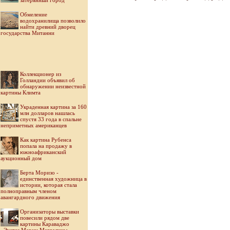
затерянный город
Обмеление
водохранилища позволило
найти древний дворец
государства Митанни
Коллекционер из
Голландии объявил об
обнаружении неизвестной
картины Климта
Украденная картина за 160
млн долларов нашлась
спустя 33 года в спальне
неприметных американцев
Как картина Рубенса
попала на продажу в
южноафриканский
аукционный дом
Берта Моризо -
единственная художница в
истории, которая стала
полноправным членом
авангардного движения
Организаторы выставки
повесили рядом две
картины Караваджо