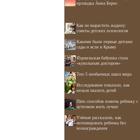
ирландка Анна Бернс
Как не вырастить жадину:
советы детских психологов
Какими были первые детские
сады и ясли в Крыму
Израильская бабушка стала
«кукольным доктором»
Топ-5 необычных школ мира
Исследование показало, как
нельзя хвалить детей
Пять способов помочь ребенку с
аутизмом жить лучше
Учёные рассказали, как
мотивировать ребенка без
вознаграждения