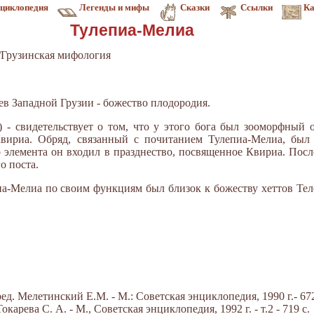
циклопедия
Легенды и мифы
Сказки
Ссылки
Ка
Тулепиа-Мелиа
/Грузинская мифология
ев Западной Грузии - божество плодородия.
) - свидетельствует о том, что у этого бога был зооморфный 
Квириа. Обряд, связанный с почитанием Тулепиа-Мелиа, бы
о элемента он входил в празднество, посвященное Квириа. Пос
о поста.
иа-Мелиа по своим функциям был близок к божеству хеттов Тел
д. Мелетинский Е.М. - М.: Советская энциклопедия, 1990 г.- 672
арева С. А. - М., Советская энциклопедия, 1992 г. - т.2 - 719 с.