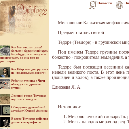
Новости
Эн
Мифология: Кавказская мифология
Предмет статьи: святой
Тедоре (Тевдоре) - в грузинской м
Как был открыт самый
большой буддийский храм
Под именем Тедоре грузины после
Боробудур и почему его
божество - покровителя земледелия, а
нижняя часть до сих пор не
расчищена
Тедоре был посвящен весенний ка
Как Пётр выводил русских
недели великого поста. В этот день
на «правильную дорогу»
(лошадей и волов), а также производи
Рабочие рудника в Чили
обнаружили древние
Елисеева Л. А.
мумии
Древний город Тиуанако
изучили с воздуха
Источники:
Обнаружен древнейший
артефакт Южной Америки
Мифологический словарь/Гл. ре
В озере Титикака найдены
Мифы народов мира/под ред. Ток
доинкские артефакты