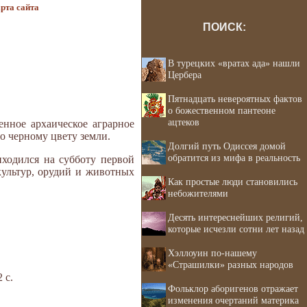
рта сайта
ПОИСК:
В турецких «вратах ада» нашли
Цербера
Пятнадцать невероятных фактов
о божественном пантеоне
ацтеков
нное архаическое аграрное
ло черному цвету земли.
Долгий путь Одиссея домой
обратится из мифа в реальность
иходился на субботу первой
культур, орудий и животных
Как простые люди становились
небожителями
Десять интереснейших религий,
которые исчезли сотни лет назад
Хэллоуин по-нашему
«Страшилки» разных народов
 с.
Фольклор аборигенов отражает
изменения очертаний материка