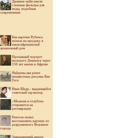
Древние майя имели
сложные фильтры для
воды, подобные
современным
Как картина Рубенса
попала на продажу в
южноафриканский
аукционный дом
Пропавший портрет
молодого Диккенса через
150 лет нашли в Африке
Найдены два ранее
неизвестных рисунка Ван
Гога
Иван Шадр - выдающийся
советский скульптор
«Мальчик в голубом»
отправится на
реставрацию
Рентген помог
восстановить картину из
разрушенного Везувием
города
Завершающий штрих: