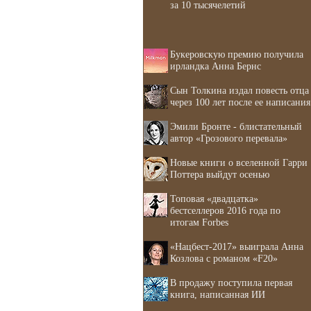
за 10 тысячелетий
Букеровскую премию получила
ирландка Анна Бернс
Сын Толкина издал повесть отца
через 100 лет после ее написания
Эмили Бронте - блистательный
автор «Грозового перевала»
Новые книги о вселенной Гарри
Поттера выйдут осенью
Топовая «двадцатка»
бестселлеров 2016 года по
итогам Forbes
«Нацбест-2017» выиграла Анна
Козлова с романом «F20»
В продажу поступила первая
книга, написанная ИИ