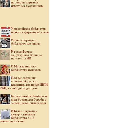
последние картины
известных художников
У российских библиотек
появится фирменный стиль
Робот возвращает
библиотечные книги
К расшифровке
манускрипта Войнича
приступил ИИ
В Москве откроют
библиотеку комиксов
Полные собрания
сочинений русских
классиков, изданные ИРЛИ
РАН, в свободном доступе
Библиотекой в Челябинске
снят боевик для борьбы с
забывчивыми читателями
В Китае открылась
футуристическая
библиотека с 1,2
миллионами книг