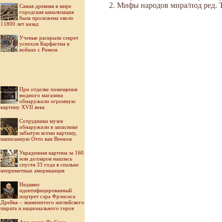
Мифы народов мира/под ред. Ток
Самая древняя в мире
городская канализация
была проложена около
11800 лет назад
Ученые раскрыли секрет
успехов Карфагена в
войнах с Римом
При отделке помещения
модного магазина
обнаружили огромную
картину XVII века
Cотрудники музея
обнаружили в запаснике
забытую всеми картину,
написанную Отто ван Вееном
Украденная картина за 160
млн долларов нашлась
спустя 33 года в спальне
неприметных американцев
Недавно
идентифицированный
портрет сэра Фрэнсиса
Дрейка – знаменитого английского
пирата и национального героя