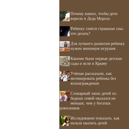
Почему важно, чтобы дети
верили в Деда Мороза
Ребенку снятся страшные сны:
что делать?
Для лучшего развития ребенку
нужен минимум игрушек
Какими были первые детские
сады и ясли в Крыму
Учёные рассказали, как
мотивировать ребенка без
вознаграждения
Словарный запас детей из
бедных семей оказался не
меньше, чем у богатых
ровесников
Исследование показало, как
нельзя хвалить детей