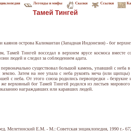
циклопедия
Легенды и мифы
Сказки
Ссылки
Ка
Тамей Тингей
и каянов острова Калимантан (Западная Индонезия) - бог верхне
м, Тамей Тингей восседал в верхнем ярусе космоса вместе с
изни людей и следил за соблюдением адата.
первоначально существовал большой камень, упавший с неба в в
м землю. Затем на нее упала с неба рукоять меча (или щипцы)
шей с неба. От этого союза родились первопредки - безрукие 
 же верховный бог Тамей Тингей родился из листьев мирового 
риказанию награждавших или каравших людей.
д. Мелетинский Е.М. - М.: Советская энциклопедия, 1990 г.- 672