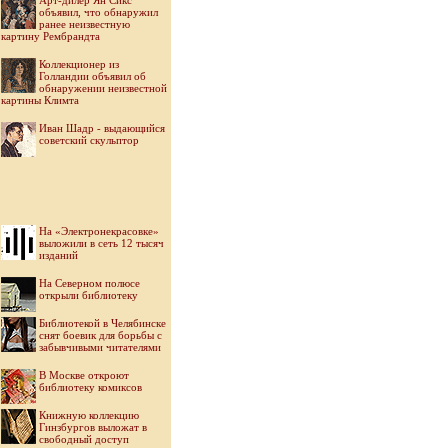
Арт-дилер Ян Сикс
объявил, что обнаружил
ранее неизвестную
картину Рембрандта
Коллекционер из
Голландии объявил об
обнаружении неизвестной
картины Климта
Иван Шадр - выдающийся
советский скульптор
На «Электронекрасовке»
выложили в сеть 12 тысяч
изданий
На Северном полюсе
открыли библиотеку
Библиотекой в Челябинске
снят боевик для борьбы с
забывчивыми читателями
В Москве откроют
библиотеку комиксов
Книжную коллекцию
Гинзбургов выложат в
свободный доступ