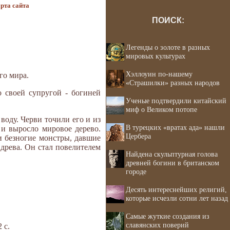
рта сайта
ПОИСК:
Легенды о золоте в разных
мировых культурах
Хэллоуин по-нашему
го мира.
«Страшилки» разных народов
о своей супругой - богиней
Ученые подтвердили китайский
миф о Великом потопе
оду. Черви точили его и из
В турецких «вратах ада» нашли
 и выросло мировое дерево.
Цербера
и безногие монстры, давшие
древа. Он стал повелителем
Найдена скульптурная голова
древней богини в британском
городе
Десять интереснейших религий,
которые исчезли сотни лет назад
Самые жуткие создания из
славянских поверий
 с.