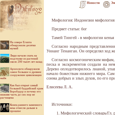
Новости
Эн
Мифология: Индонезии мифология
Предмет статьи: бог
Тамей Тингей - в мифологии кенья 
На севере Египта
обнаружили десятки
Согласно народным представления
мумий
Унианг Тенанган. Он определял ход ж
Люди начали спать на
подстилке из растений
Согласно космогоническим мифам, 
около 200 тысяч лет назад
песка и экскрементов создали на не
Дерево оплодотворилось лианой, упав
Археологи обнаружили
самое большое и древнее
начало божествам нижнего мира. Сам
сооружение цивилизации
сонма добрых и злых духов, по его п
майя
Как был открыт самый
Елисеева Л. А.
большой буддийский храм
Боробудур и почему его
нижняя часть до сих пор не
расчищена
Источники:
Конец раннего каменного
века отнесли дальше в
прошлое
Мифологический словарь/Гл. ре