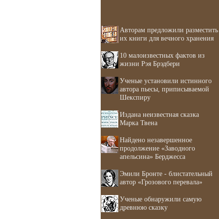
Авторам предложили разместить
их книги для вечного хранения
10 малоизвестных фактов из
жизни Рэя Брэдбери
Ученые установили истинного
автора пьесы, приписываемой
Шекспиру
Издана неизвестная сказка
Марка Твена
Найдено незавершенное
продолжение «Заводного
апельсина» Берджесса
Эмили Бронте - блистательный
автор «Грозового перевала»
Ученые обнаружили самую
древнюю сказку