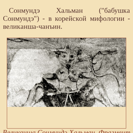
Сонмундэ Хальман ("бабушка
Сонмундэ") - в корейской мифологии -
великанша-чанъин.
Великанша Сонмундэ Хальман. Фрагмент