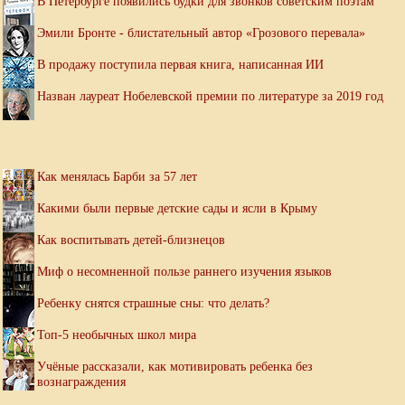
В Петербурге появились будки для звонков советским поэтам
Эмили Бронте - блистательный автор «Грозового перевала»
В продажу поступила первая книга, написанная ИИ
Назван лауреат Нобелевской премии по литературе за 2019 год
Как менялась Барби за 57 лет
Какими были первые детские сады и ясли в Крыму
Как воспитывать детей-близнецов
Миф о несомненной пользе раннего изучения языков
Ребенку снятся страшные сны: что делать?
Топ-5 необычных школ мира
Учёные рассказали, как мотивировать ребенка без
вознаграждения