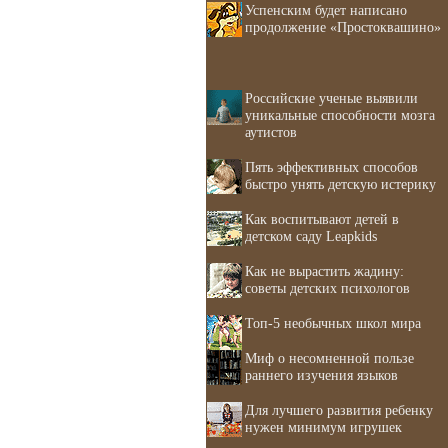
Успенским будет написано
продолжение «Простоквашино»
Российские ученые выявили
уникальные способности мозга
аутистов
Пять эффективных способов
быстро унять детскую истерику
Как воспитывают детей в
детском саду Leapkids
Как не вырастить жадину:
советы детских психологов
Топ-5 необычных школ мира
Миф о несомненной пользе
раннего изучения языков
Для лучшего развития ребенку
нужен минимум игрушек