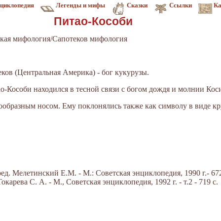
циклопедия
Легенды и мифы
Сказки
Ссылки
Ка
Питао-Кособи
кая мифология/Сапотеков мифология
ков (Центральная Америка) - бог кукурузы.
о-Кособи находился в тесной связи с богом дождя и молнии Кос
ообразным носом. Ему поклонялись также как символу в виде кр
д. Мелетинский Е.М. - М.: Советская энциклопедия, 1990 г.- 672
арева С. А. - М., Советская энциклопедия, 1992 г. - т.2 - 719 с.