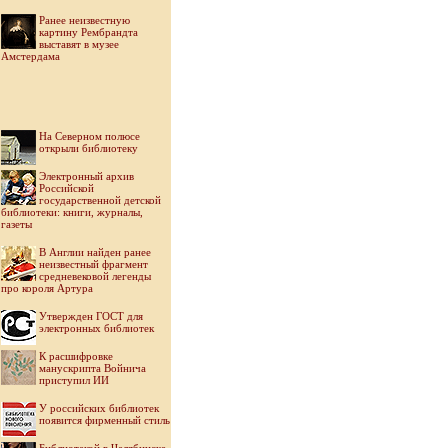
Ранее неизвестную
картину Рембрандта
выставят в музее
Амстердама
На Северном полюсе
открыли библиотеку
Электронный архив
Российской
государственной детской
библиотеки: книги, журналы,
газеты
В Англии найден ранее
неизвестный фрагмент
средневековой легенды
про короля Артура
Утвержден ГОСТ для
электронных библиотек
К расшифровке
манускрипта Войнича
приступил ИИ
У российских библиотек
появится фирменный стиль