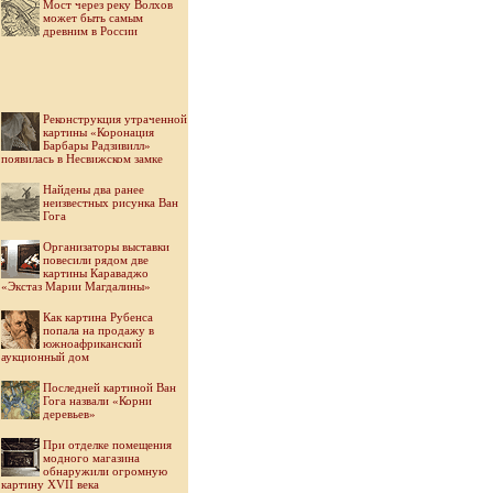
Мост через реку Волхов
может быть самым
древним в России
Реконструкция утраченной
картины «Коронация
Барбары Радзивилл»
появилась в Несвижском замке
Найдены два ранее
неизвестных рисунка Ван
Гога
Организаторы выставки
повесили рядом две
картины Караваджо
«Экстаз Марии Магдалины»
Как картина Рубенса
попала на продажу в
южноафриканский
аукционный дом
Последней картиной Ван
Гога назвали «Корни
деревьев»
При отделке помещения
модного магазина
обнаружили огромную
картину XVII века