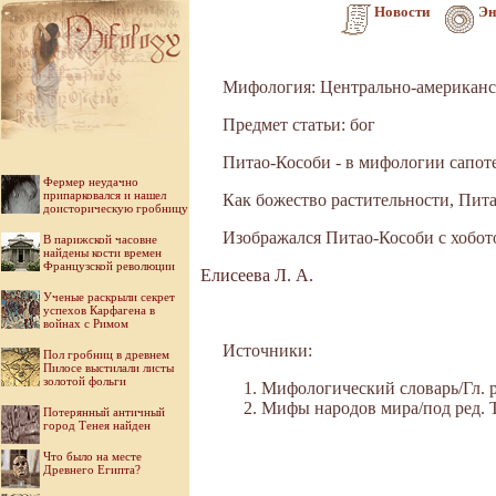
Новости
Эн
Мифология: Центрально-американс
Предмет статьи: бог
Питао-Кособи - в мифологии сапоте
Фермер неудачно
припарковался и нашел
Как божество растительности, Пита
доисторическую гробницу
Изображался Питао-Кособи с хобот
В парижской часовне
найдены кости времен
Французской революции
Елисеева Л. А.
Ученые раскрыли секрет
успехов Карфагена в
войнах с Римом
Источники:
Пол гробниц в древнем
Пилосе выстилали листы
золотой фольги
Мифологический словарь/Гл. ре
Мифы народов мира/под ред. Ток
Потерянный античный
город Тенея найден
Что было на месте
Древнего Египта?