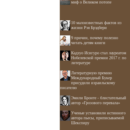
миф о Великом потопе
10 малоизвестных фактов из
жизни Рэя Брэдбери
9 причин, почему полезно
читать детям книги
Кадзуо Исигуро стал лауреатом
Нобелевской премии 2017 г. по
литературе
Литературную премию
Международный Букер
присудили израильскому
писателю
Эмили Бронте - блистательный
автор «Грозового перевала»
Ученые установили истинного
автора пьесы, приписываемой
Шекспиру