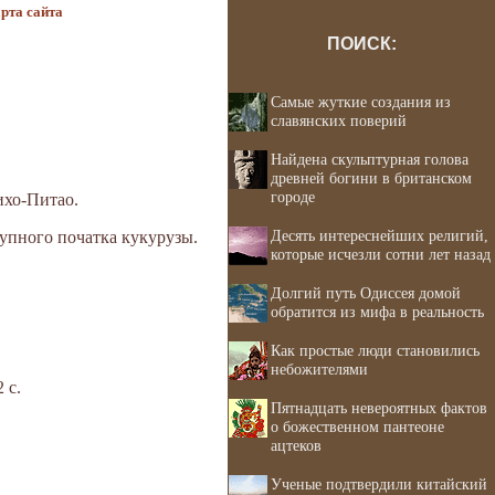
рта сайта
ПОИСК:
Самые жуткие создания из
славянских поверий
Найдена скульптурная голова
древней богини в британском
городе
ихо-Питао.
Десять интереснейших религий,
упного початка кукурузы.
которые исчезли сотни лет назад
Долгий путь Одиссея домой
обратится из мифа в реальность
Как простые люди становились
небожителями
 с.
Пятнадцать невероятных фактов
о божественном пантеоне
ацтеков
Ученые подтвердили китайский