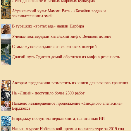
Легенды о золоте в разных мировых культурах
Африканский культ Мамми Вата - «Хозяйки воды» и
заклинательницы змей
В турецких «вратах ада» нашли Цербера
Ученые подтвердили китайский миф о Великом потопе
Самые жуткие создания из славянских поверий
Долгий путь Одиссея домой обратится из мифа в реальность
Авторам предложили разместить их книги для вечного хранения
На «Лицей» поступило более 2500 работ
Найдено незавершенное продолжение «Заводного апельсина»
Берджесса
В продажу поступила первая книга, написанная ИИ
Назван лауреат Нобелевской премии по литературе за 2019 год