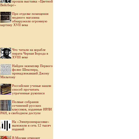
прошла выставка «Цветной
Вейсберг»
При отделке помещения
модного магазина
обнаружили огромную
картину XVII века
Что читали на корабле
пирата Черная Борода в
XVIII веке
Найден экземпляр Первого
фолио Шекспира,
принадлежавший Джону
Мильтону
Российские ученые нашли
способ прочитать
утраченные рукописи
Полные собрания
сочинений русских
классиков, изданные ИРЛИ
РАН, в свободном доступе
На «Электронекрасовке»
выложили в сеть 12 тысяч
изданий
В Москве откроют