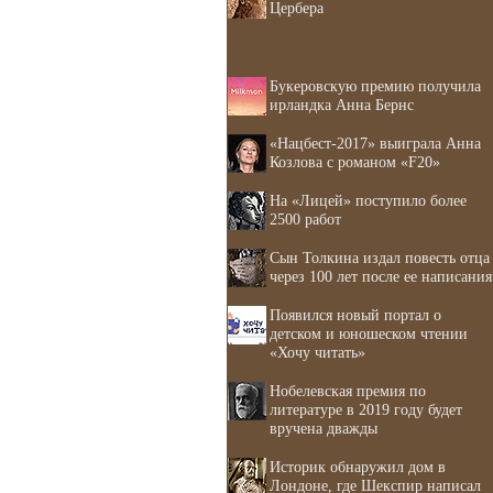
Цербера
Букеровскую премию получила
ирландка Анна Бернс
«Нацбест-2017» выиграла Анна
Козлова с романом «F20»
На «Лицей» поступило более
2500 работ
Сын Толкина издал повесть отца
через 100 лет после ее написания
Появился новый портал о
детском и юношеском чтении
«Хочу читать»
Нобелевская премия по
литературе в 2019 году будет
вручена дважды
Историк обнаружил дом в
Лондоне, где Шекспир написал