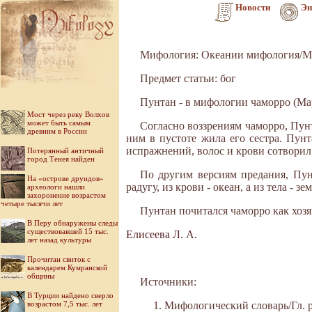
Новости
Эн
Мифология: Океании мифология/М
Предмет статьи: бог
Пунтан - в мифологии чаморро (Мар
Мост через реку Волхов
может быть самым
Согласно воззрениям чаморро, Пун
древним в России
ним в пустоте жила его сестра. Пунт
испражнений, волос и крови сотворил ос
Потерянный античный
город Тенея найден
По другим версиям предания, Пунт
На «острове друидов»
радугу, из крови - океан, а из тела - зе
археологи нашли
захоронение возрастом
четыре тысячи лет
Пунтан почитался чаморро как хозя
В Перу обнаружены следы
существовавшей 15 тыс.
Елисеева Л. А.
лет назад культуры
Прочитан свиток с
календарем Кумранской
общины
Источники:
В Турции найдено сверло
возрастом 7,5 тыс. лет
Мифологический словарь/Гл. ре