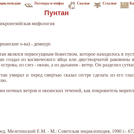
циклопедия
Легенды и мифы
Сказки
Ссылки
Ка
Пунтан
икронезийская мифология
ианские о-ва) - демиург.
тан являлся первосущным божеством, которое находилось в пуст
ан создал из космического яйца или двустворчатой раковины в
трова, из слез - океан, а из дыхания - ветер. Он разделил сутки
ан умирал и перед смертью сказал сестре сделать из его глаз 
млю.
ин ночных ветров и океанских течений, как покровитель морепл
д. Мелетинский Е.М. - М.: Советская энциклопедия, 1990 г.- 672