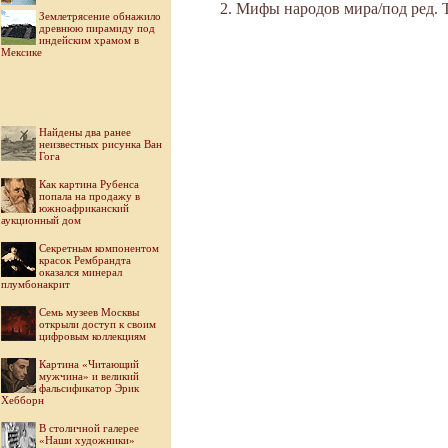
Мифы народов мира/под ред. Ток
Землетрясение обнажило
древнюю пирамиду под
индейским храмом в
Мексике
Найдены два ранее
неизвестных рисунка Ван
Гога
Как картина Рубенса
попала на продажу в
южноафриканский
аукционный дом
Секретным компонентом
красок Рембрандта
оказался минерал
плумбонакрит
Семь музеев Москвы
открыли доступ к своим
цифровым коллекциям
Картина «Читающий
мужчина» и великий
фальсификатор Эрик
Хебборн
В столичной галерее
«Наши художники»