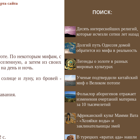
рта сайта
ПОИСК:
Десять интереснейших религий,
которые исчезли сотни лет назад
Долгий путь Одиссея домой
обратится из мифа в реальность
оте. По некоторым мифам, с
Легенды о золоте в разных
селенную, а затем из своих
мировых культурах
 на день и ночь.
Ученые подтвердили китайский
солнце и луну, из бровей -
миф о Великом потопе
Фольклор аборигенов отражает
авания.
изменения очертаний материка
за 10 тысячелетий
Африканский культ Мамми Вата
- «Хозяйки воды» и
заклинательницы змей
 с.
В турецких «вратах ада» нашли