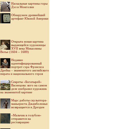
Наскальные картины горы
Дэл в Монголии
Обнаружен древнейший
артефакт Южной Америки
Открыта новая картина
выдающейся художницы
XVII века Микаэлины
Вотье (1604 – 1689)
Недавно
идентифицированный
портрет сэра Фрэнсиса
Дрейка – знаменитого английского
пирата и национального героя
Секреты «Богатырей»
Васнецова: кого на самом
деле изобразил художник
на знаменитой картине
Марс работы скульптора-
маньериста Джамболоньи
возвращается в Дрезден
«Мальчик в голубом»
отправится на
реставрацию