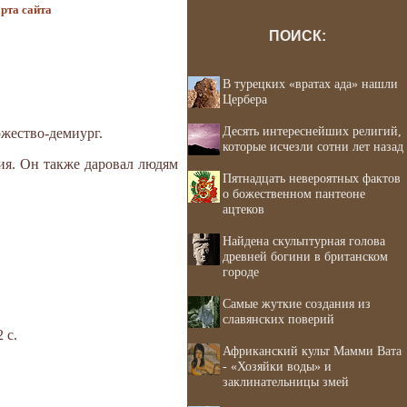
рта сайта
ПОИСК:
В турецких «вратах ада» нашли
Цербера
Десять интереснейших религий,
ожество-демиург.
которые исчезли сотни лет назад
ия. Он также даровал людям
Пятнадцать невероятных фактов
о божественном пантеоне
ацтеков
Найдена скульптурная голова
древней богини в британском
городе
Самые жуткие создания из
славянских поверий
 с.
Африканский культ Мамми Вата
- «Хозяйки воды» и
заклинательницы змей