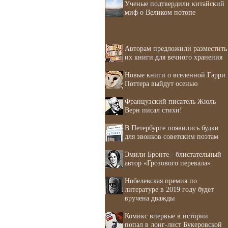
Ученые подтвердили китайский
миф о Великом потопе
Авторам предложили разместить
их книги для вечного хранения
Новые книги о вселенной Гарри
Поттера выйдут осенью
Французский писатель Жюль
Верн писал стихи!
В Петербурге появились будки
для звонков советским поэтам
Эмили Бронте - блистательный
автор «Грозового перевала»
Нобелевская премия по
литературе в 2019 году будет
вручена дважды
Комикс впервые в истории
попал в лонг-лист Букеровской