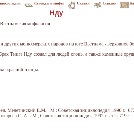
циклопедия
Легенды и мифы
Сказки
Ссылки
Ка
Нду
Вьетнамская мифология
в и других монкхмерских народов на юге Вьетнама - верховное б
Брах Тинг) Нду создал для людей огонь, а также каменные оруд
ике красной птицы.
д. Мелетинский Е.М. - М.: Советская энциклопедия, 1990 г.- 672
арева С. А. - М., Советская энциклопедия, 1992 г. - т.2- 719с.