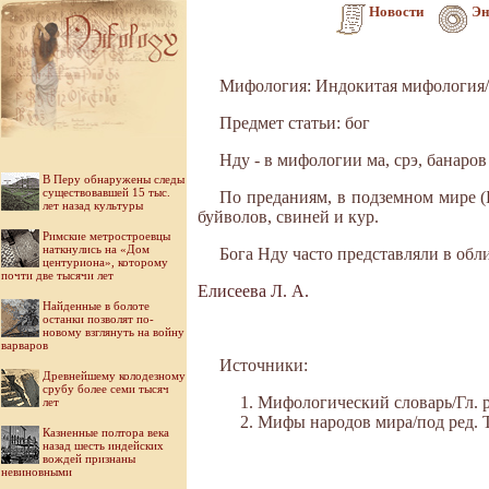
Новости
Эн
Мифология: Индокитая мифология/
Предмет статьи: бог
Нду - в мифологии ма, срэ, банаро
В Перу обнаружены следы
существовавшей 15 тыс.
По преданиям, в подземном мире (
лет назад культуры
буйволов, свиней и кур.
Римские метростроевцы
наткнулись на «Дом
Бога Нду часто представляли в обл
центуриона», которому
почти две тысячи лет
Елисеева Л. А.
Найденные в болоте
останки позволят по-
новому взглянуть на войну
варваров
Источники:
Древнейшему колодезному
срубу более семи тысяч
Мифологический словарь/Гл. ре
лет
Мифы народов мира/под ред. Ток
Казненные полтора века
назад шесть индейских
вождей признаны
невиновными