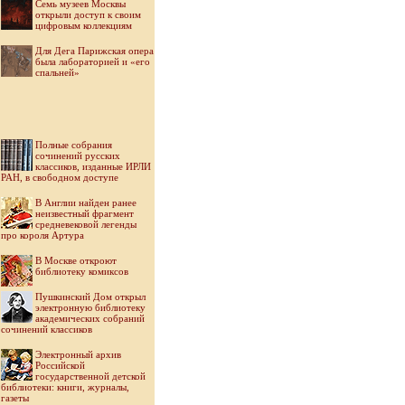
Семь музеев Москвы
открыли доступ к своим
цифровым коллекциям
Для Дега Парижская опера
была лабораторией и «его
спальней»
Полные собрания
сочинений русских
классиков, изданные ИРЛИ
РАН, в свободном доступе
В Англии найден ранее
неизвестный фрагмент
средневековой легенды
про короля Артура
В Москве откроют
библиотеку комиксов
Пушкинский Дом открыл
электронную библиотеку
академических собраний
сочинений классиков
Электронный архив
Российской
государственной детской
библиотеки: книги, журналы,
газеты