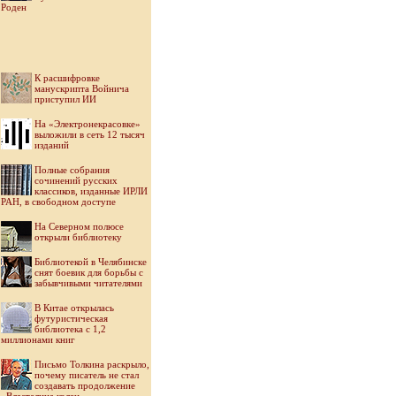
Роден
К расшифровке
манускрипта Войнича
приступил ИИ
На «Электронекрасовке»
выложили в сеть 12 тысяч
изданий
Полные собрания
сочинений русских
классиков, изданные ИРЛИ
РАН, в свободном доступе
На Северном полюсе
открыли библиотеку
Библиотекой в Челябинске
снят боевик для борьбы с
забывчивыми читателями
В Китае открылась
футуристическая
библиотека с 1,2
миллионами книг
Письмо Толкина раскрыло,
почему писатель не стал
создавать продолжение