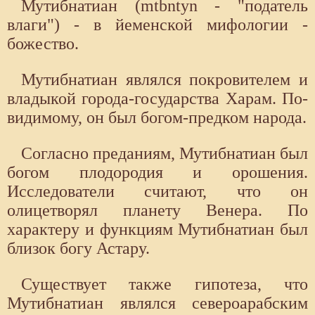
Мутибнатиан (mtbntyn - "податель
влаги") - в йеменской мифологии -
божество.
Мутибнатиан являлся покровителем и
владыкой города-государства Харам. По-
видимому, он был богом-предком народа.
Согласно преданиям, Мутибнатиан был
богом плодородия и орошения.
Исследователи считают, что он
олицетворял планету Венера. По
характеру и функциям Мутибнатиан был
близок богу Астару.
Существует также гипотеза, что
Мутибнатиан являлся североарабским