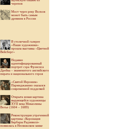
ацтекскую башню из
черепов
Мост через реку Волхов
может быть самым
древним в России
В столичной галерее
«Наши художники»
прошла выставка «Цветной
Вейсберг»
Недавно
идентифицированный
портрет сэра Фрэнсиса
Дрейка – знаменитого английского
пирата и национального героя
«Святой Иероним»
Пармиджанино оказался
современной подделкой
Открыта новая картина
выдающейся художницы
XVII века Микаэлины
Вотье (1604 – 1689)
Реконструкция утраченной
картины «Коронация
Барбары Радзивилл»
появилась в Несвижском замке