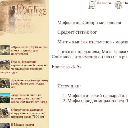
Новости
Эн
Мифология: Сибири мифология
Предмет статьи: бог
Митг - в мифах ительменов - морск
«Древнейший храм мира»
снова открылся для
Согласно преданиям, Митг являлс
посетителей
Считалось, что именно он посылал ры
Гора в Индонезии
скрывала очень большую и
Елисеева Л. А.
чрезвычайно древнюю
«пирамиду»
Древнейшему колодезному
срубу более семи тысяч
Источники:
лет
Люди начали спать на
Мифологический словарь/Гл. ре
подстилке из растений
Мифы народов мира/под ред. Ток
около 200 тысяч лет назад
Обнаружены каменные
сооружения 'мустатилы',
которым около 7000 лет
В Мехико нашли