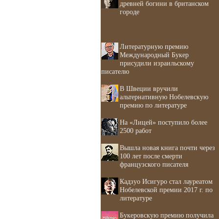
древней богини в британском
городе
Литературную премию
Международный Букер
присудили израильскому
писателю
В Швеции вручили
альтернативную Нобелевскую
премию по литературе
На «Лицей» поступило более
2500 работ
Вышла новая книга почти через
100 лет после смерти
французского писателя
Кадзуо Исигуро стал лауреатом
Нобелевской премии 2017 г. по
литературе
Букеровскую премию получила