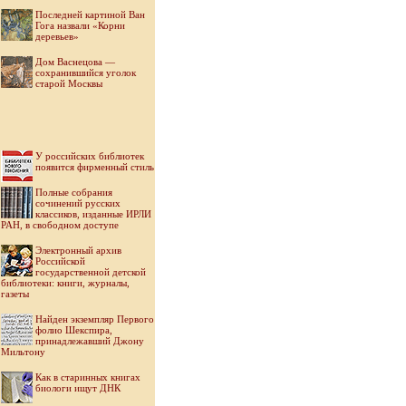
Последней картиной Ван
Гога назвали «Корни
деревьев»
Дом Васнецова —
сохранившийся уголок
старой Москвы
У российских библиотек
появится фирменный стиль
Полные собрания
сочинений русских
классиков, изданные ИРЛИ
РАН, в свободном доступе
Электронный архив
Российской
государственной детской
библиотеки: книги, журналы,
газеты
Найден экземпляр Первого
фолио Шекспира,
принадлежавший Джону
Мильтону
Как в старинных книгах
биологи ищут ДНК