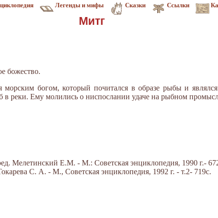
циклопедия
Легенды и мифы
Сказки
Ссылки
Ка
Митг
ое божество.
я морским богом, который почитался в образе рыбы и являлся
б в реки. Ему молились о ниспослании удаче на рыбном промысл
д. Мелетинский Е.М. - М.: Советская энциклопедия, 1990 г.- 672
арева С. А. - М., Советская энциклопедия, 1992 г. - т.2- 719с.