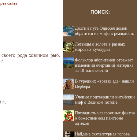
рта сайта
ПОИСК:
Долгий путь Одиссея домой
обратится из мифа в реальность
Легенды о золоте в разных
мировых культурах
 своего рода хозяином рыб.
Фольклор аборигенов отражает
е.
изменения очертаний материка
за 10 тысячелетий
В турецких «вратах ада» нашли
Цербера
Ученые подтвердили китайский
 с.
миф о Великом потопе
Пятнадцать невероятных фактов
о божественном пантеоне
ацтеков
Найдена скульптурная голова