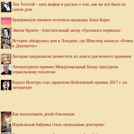
Лев Толстой - пять мифов и рассказ о том, как же всё было на
самом деле
Букеровскую премию получила ирландка Анна Бернс
Эмили Бронте - блистательный автор «Грозового перевала»
Историк обнаружил дом в Лондоне, где Шекспир написал «Ромео
и Джульетту»
Авторам предложили разместить их книги для вечного хранения
Литературную премию Международный Букер присудили
израильскому писателю
Кадзуо Исигуро стал лауреатом Нобелевской премии 2017 г. по
литературе
Как воспитывать детей-близнецов
Израильская бабушка стала «кукольным доктором»