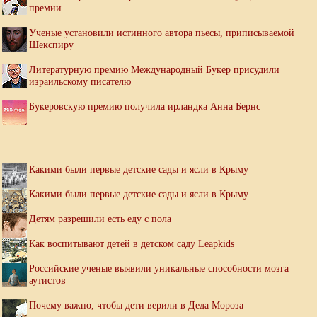
премии
Ученые установили истинного автора пьесы, приписываемой
Шекспиру
Литературную премию Международный Букер присудили
израильскому писателю
Букеровскую премию получила ирландка Анна Бернс
Какими были первые детские сады и ясли в Крыму
Какими были первые детские сады и ясли в Крыму
Детям разрешили есть еду с пола
Как воспитывают детей в детском саду Leapkids
Российские ученые выявили уникальные способности мозга
аутистов
Почему важно, чтобы дети верили в Деда Мороза