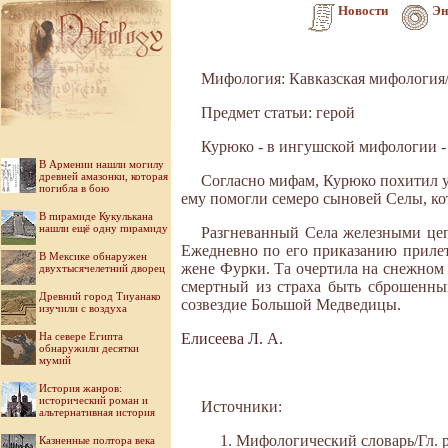
Новости
Эн
Мифология: Кавказская мифология
Предмет статьи: герой
Курюко - в ингушской мифологии - 
В Армении нашли могилу
древней амазонки, которая
Согласно мифам, Курюко похитил у
погибла в бою
ему помогли семеро сыновей Селы, ко
В пирамиде Кукулькана
нашли ещё одну пирамиду
Разгневанный Села железными цеп
Ежедневно по его приказанию прилета
В Мексике обнаружен
жене Фурки. Та очертила на снежном 
двухтысячелетний дворец
смертный из страха быть сброшенным
Древний город Тиуанако
созвездие Большой Медведицы.
изучили с воздуха
На севере Египта
Елисеева Л. А.
обнаружили десятки
мумий
История жанров:
исторический роман и
Источники:
альтернативная история
Мифологический словарь/Гл. ре
Казненные полтора века