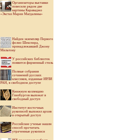
Организаторы выставки
повесили рядом две
картины Караваджо
«Экстаз Марии Магдалины»
Найден экземпляр Первого
фолио Шекспира,
принадлежавший Джону
Мильтону
У российских библиотек
появится фирменный стиль
Полные собрания
сочинений русских
классиков, изданные ИРЛИ
РАН, в свободном доступе
Книжную коллекцию
Гинзбургов выложат в
свободный доступ
Институт восточных
рукописей выложил архив
в открытый доступ
Российские ученые нашли
способ прочитать
утраченные рукописи