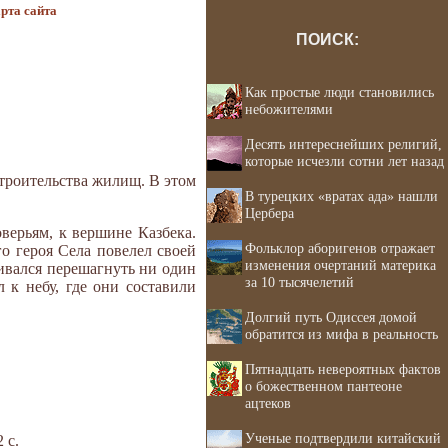
рта сайта
ПОИСК:
Как простые люди становились
небожителями
Десять интереснейших религий,
которые исчезли сотни лет назад
строительства жилищ. В этом
В турецких «вратах ада» нашли
Цербера
верьям, к вершине Казбека.
Фольклор аборигенов отражает
го героя Села повелел своей
изменения очертаний материка
ивался перешагнуть ни один
за 10 тысячелетий
 к небу, где они составили
Долгий путь Одиссея домой
обратится из мифа в реальность
Пятнадцать невероятных фактов
о божественном пантеоне
ацтеков
Ученые подтвердили китайский
 с.