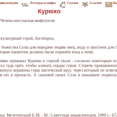
циклопедия
Легенды и мифы
Сказки
Ссылки
Ка
Курюко
/Чечено-ингушская мифология
культурный герой, богоборец.
 божества Селы для передачи людям овец, воду и тростник для 
торые напротив должны были охранять вход к нему.
ями приковал Курюко к горной скале - согласно некоторым по
л туда орёл, чтобы клевать сердце героя. Стеречь прикованно
конусе вершины горы магический круг, через который не осмел
 ею в пропасть. А сыновей своих Села в наказание подвесил
д. Мелетинский Е.М. - М.: Советская энциклопедия, 1990 г.- 672