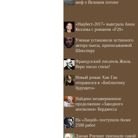
миф о Великом потопе
«Нацбест-2017» выиграла Анна
Козлова с романом «F20»
Ученые установили истинного
автора пьесы, приписываемой
Шекспиру
Французский писатель Жюль
Верн писал стихи!
Новый роман Хан Ган
отправился в «Библиотеку
будущего»
Найдено незавершенное
продолжение «Заводного
апельсина» Берджесса
На «Лицей» поступило более
2500 работ
Джоан Роулинг признали самой