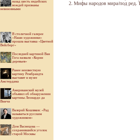
назад шесть индейских
Мифы народов мира/под ред. Ток
вождей признаны
невиновными
В столичной галерее
«Наши художники»
прошла выставка «Цветной
Вейсберг»
Последней картиной Ван
Гога назвали «Корни
деревьев»
Ранее неизвестную
картину Рембрандта
выставят в музее
Амстердама
Американский музей
объявил об обнаружении
картины Леонардо да
Винчи
Валерий Кошляков: «Рад
называться русским
художником»
Дом Васнецова —
сохранившийся уголок
старой Москвы