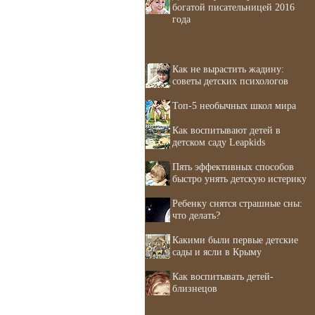
богатой писательницей 2016
года
Как не вырастить жадину:
советы детских психологов
Топ-5 необычных школ мира
Как воспитывают детей в
детском саду Leapkids
Пять эффективных способов
быстро унять детскую истерику
Ребенку снятся страшные сны:
что делать?
Какими были первые детские
сады и ясли в Крыму
Как воспитывать детей-
близнецов