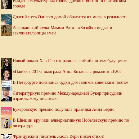
Найдена скульптурная голова древней богини в британском
городе
Долгий путь Одиссея домой обратится из мифа в реальность
Африканский культ Мамми Вата - «Хозяйки воды» и
заклинательницы змей
Новый роман Хан Ган отправился в «Библиотеку будущего»
«Нацбест-2017» выиграла Анна Козлова с романом «F20»
В Петербурге появились будки для звонков советским поэтам
Литературную премию Международный Букер присудили
израильскому писателю
Букеровскую премию получила ирландка Анна Бернс
В Швеции вручили альтернативную Нобелевскую премию по
литературе
Французский писатель Жюль Верн писал стихи!