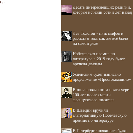
 с.
Десять интереснейших религий,
которые исчезли сотни лет назад
Лев Толстой - пять мифов и
рассказ о том, как же всё было
на самом деле
Нобелевская премия по
литературе в 2019 году будет
вручена дважды
Успенским будет написано
продолжение «Простоквашино»
Вышла новая книга почти через
100 лет после смерти
французского писателя
В Швеции вручили
альтернативную Нобелевскую
премию по литературе
В Петербурге появились будки