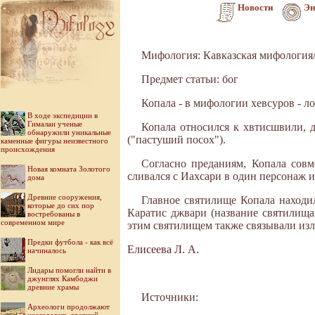
Новости
Эн
Мифология: Кавказская мифология
Предмет статьи: бог
Копала - в мифологии хевсуров - л
В ходе экспедиции в
Гималаи ученые
Копала относился к хвтисшвили, д
обнаружили уникальные
("пастуший посох").
каменные фигуры неизвестного
происхождения
Согласно преданиям, Копала совм
Новая комната Золотого
сливался с Иахсари в один персонаж 
дома
Древние сооружения,
Главное святилище Копала находи
которые до сих пор
Каратис джвари (название святилищ
востребованы в
современном мире
этим святилищем также связывали из
Предки футбола - как всё
Елисеева Л. А.
начиналось
Лидары помогли найти в
джунглях Камбоджи
древние храмы
Источники:
Археологи продолжают