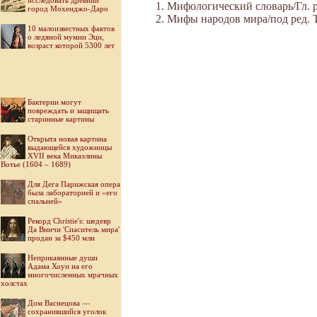
исследовать древний
Мифологический словарь/Гл. ре
город Мохенджо-Даро
Мифы народов мира/под ред. То 
10 малоизвестных фактов
о ледяной мумии Эци,
возраст которой 5300 лет
Бактерии могут
повреждать и защищать
старинные картины
Открыта новая картина
выдающейся художницы
XVII века Микаэлины
Вотье (1604 – 1689)
Для Дега Парижская опера
была лабораторией и «его
спальней»
Рекорд Christie's: шедевр
Да Винчи 'Спаситель мира'
продан за $450 млн
Неприкаянные души
Адама Хоуи на его
многочисленных мрачных
холстах
Дом Васнецова —
сохранившийся уголок