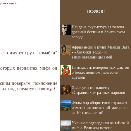
рта сайта
ПОИСК:
Найдена скульптурная голова
древней богини в британском
городе
Африканский культ Мамми Вата
- «Хозяйки воды» и
его имя от груз. "комабли"
заклинательницы змей
Пятнадцать невероятных фактов
которых вариантах мифа он
о божественном пантеоне
ацтеков
рским поверьям, поклонение
Хэллоуин по-нашему
ших под снежную лавину. С
«Страшилки» разных народов
Фольклор аборигенов отражает
изменения очертаний материка
за 10 тысячелетий
Ученые подтвердили китайский
миф о Великом потопе