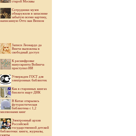
старой Москвы
Cотрудники музея
обнаружили в запаснике
забытую всеми картину,
написанную Отто ван Вееном
Записи Леонардо да
Винчи выложены в
свободный доступ
К расшифровке
манускрипта Войнича
приступил ИИ
Утвержден ГОСТ для
электронных библиотек
Как в старинных книгах
биологи ищут ДНК
В Китае открылась
футуристическая
библиотека с 1,2
миллионами книг
Электронный архив
Российской
государственной детской
библиотеки: книги, журналы,
газеты