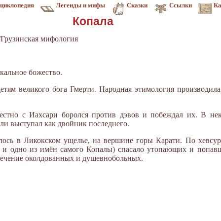
циклопедия
Легенды и мифы
Сказки
Ссылки
Ка
Копала
/Грузинская мифология
окальное божество.
етям великого бога Гмерти. Народная этимология производила 
естно с Иахсари боролся против дэвов и побеждал их. В не
или выступал как двойник последнего.
лось в Ликокском ущелье, на вершине горы Карати. По хевсу
а и одно из имён самого Копалы) спасало утопающих и попав
лечение околдованных и душевнобольных.