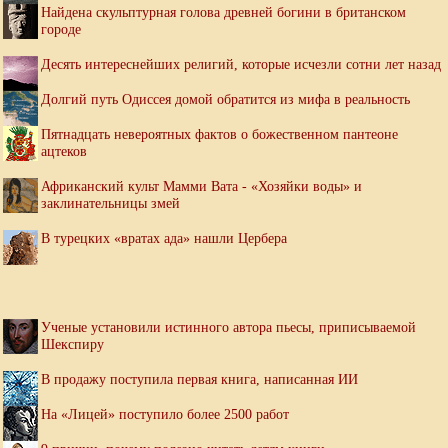
Найдена скульптурная голова древней богини в британском
городе
Десять интереснейших религий, которые исчезли сотни лет назад
Долгий путь Одиссея домой обратится из мифа в реальность
Пятнадцать невероятных фактов о божественном пантеоне
ацтеков
Африканский культ Мамми Вата - «Хозяйки воды» и
заклинательницы змей
В турецких «вратах ада» нашли Цербера
Ученые установили истинного автора пьесы, приписываемой
Шекспиру
В продажу поступила первая книга, написанная ИИ
На «Лицей» поступило более 2500 работ