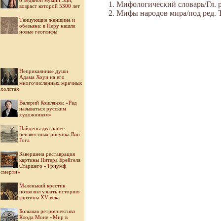
о ледяной мумии Эци,
Мифологический словарь/Гл. ре
возраст которой 5300 лет
Мифы народов мира/под ред. Ток
Танцующие женщина и
обезьяна: в Перу нашли
новые геоглифы
Неприкаянные души
Адама Хоуи на его
многочисленных мрачных
холстах
Валерий Кошляков: «Рад
называться русским
художником»
Найдены два ранее
неизвестных рисунка Ван
Гога
Завершена реставрация
картины Питера Брейгеля
Старшего «Триумф
смерти»
Маленький крестик
позволил узнать историю
картины XV века
Большая ретроспектива
Клода Моне «Мир в