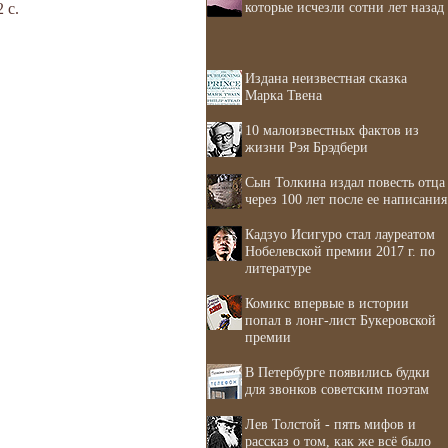
которые исчезли сотни лет назад
 с.
Издана неизвестная сказка
Марка Твена
10 малоизвестных фактов из
жизни Рэя Брэдбери
Сын Толкина издал повесть отца
через 100 лет после ее написания
Кадзуо Исигуро стал лауреатом
Нобелевской премии 2017 г. по
литературе
Комикс впервые в истории
попал в лонг-лист Букеровской
премии
В Петербурге появились будки
для звонков советским поэтам
Лев Толстой - пять мифов и
рассказ о том, как же всё было