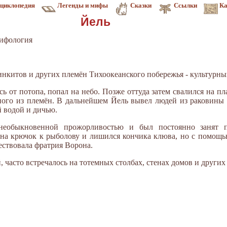
циклопедия
Легенды и мифы
Сказки
Ссылки
Ка
Йель
мифология
инкитов и других племён Тихоокеанского побережья - культурный
сь от потопа, попал на небо. Позже оттуда затем свалился на п
ного из племён. В дальнейшем Йель вывел людей из раковины 
й водой и дичью.
 необыкновенной прожорливостью и был постоянно занят 
 на крючок к рыболову и лишился кончика клюва, но с помощь
ествовала фратрия Ворона.
 часто встречалось на тотемных столбах, стенах домов и других