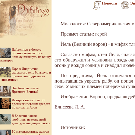
Новости
Эн
Мифология: Североамериканская 
Предмет статьи: герой
Йель (Великий ворон) - в мифах тл
Найденные в болоте
останки позволят по-
Согласно мифам, отец Йеля, спасая
новому взглянуть на войну
его обнаружил и усыновил вождь од
варваров
огонь у вождя-солнца и снабдил люде
Гора в Индонезии
скрывала очень большую и
По преданиям, Йель отличался
чрезвычайно древнюю
«пирамиду»
попытавшись украсть рыбу, он попал
себе. У многих племён побережья сущ
Что было на месте
Древнего Египта?
Изображение Ворона, предка людей,
История косметики: от
древнеегипетских средств
Елисеева Л. А.
до каталога Avon
В Боливии нашли
гробницы исчезнувшей
культуры индейцев пакахе
Источники:
10 малоизвестных фактов