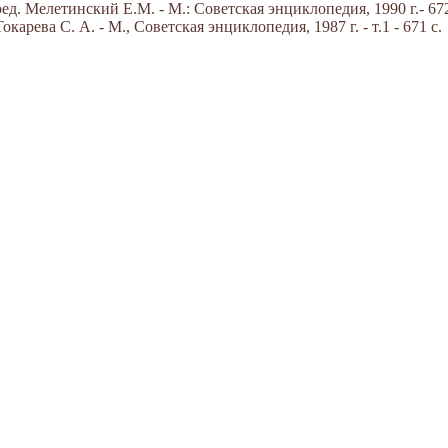
д. Мелетинский Е.М. - М.: Советская энциклопедия, 1990 г.- 672
арева С. А. - М., Советская энциклопедия, 1987 г. - т.1 - 671 с.