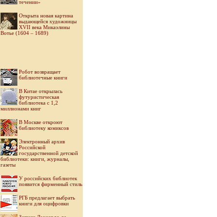
течении»
Открыта новая картина
выдающейся художницы
XVII века Микаэлины
Вотье (1604 – 1689)
Робот возвращает
библиотечные книги
В Китае открылась
футуристическая
библиотека с 1,2
миллионами книг
В Москве откроют
библиотеку комиксов
Электронный архив
Российской
государственной детской
библиотеки: книги, журналы,
газеты
У российских библиотек
появится фирменный стиль
РГБ предлагает выбрать
книги для оцифровки