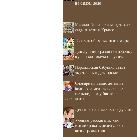
на самом деле
Какими были первые детские
сады и ясли в Крыму
Топ-5 необычных школ мира
Для лучшего развития ребенку
нужен минимум игрушек
Израильская бабушка стала
«кукольным доктором»
Словарный запас детей из
бедных семей оказался не
меньше, чем у богатых
ровесников
Детям разрешили есть еду с пола
Учёные рассказали, как
мотивировать ребенка без
вознаграждения