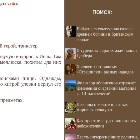
рта сайта
ПОИСК:
Найдена скульптурная голова
древней богини в британском
городе
 герой, трикстер.
В турецких «вратах ада» нашли
Цербера
лавучую водоросль Йель. Там
моллюска, похитил для них
Хэллоуин по-нашему
«Страшилки» разных народов
поисками пищи. Однажды,
Фольклор аборигенов отражает
ю хитрой уловки вернул его
изменения очертаний материка
за 10 тысячелетий
 предметах.
Легенды о золоте в разных
мировых культурах
Как простые люди становились
небожителями
Десять интереснейших религий,