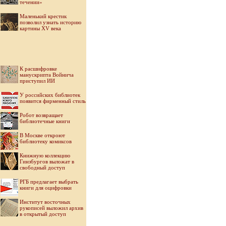
течении»
Маленький крестик
позволил узнать историю
картины XV века
К расшифровке
манускрипта Войнича
приступил ИИ
У российских библиотек
появится фирменный стиль
Робот возвращает
библиотечные книги
В Москве откроют
библиотеку комиксов
Книжную коллекцию
Гинзбургов выложат в
свободный доступ
РГБ предлагает выбрать
книги для оцифровки
Институт восточных
рукописей выложил архив
в открытый доступ