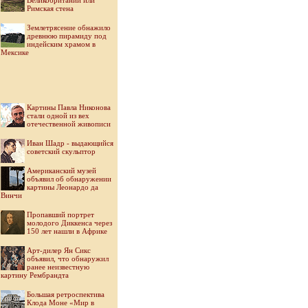
Великобритании или
Римская стена
Землетрясение обнажило
древнюю пирамиду под
индейским храмом в
Мексике
Картины Павла Никонова
стали одной из вех
отечественной живописи
Иван Шадр - выдающийся
советский скульптор
Американский музей
объявил об обнаружении
картины Леонардо да
Винчи
Пропавший портрет
молодого Диккенса через
150 лет нашли в Африке
Арт-дилер Ян Сикс
объявил, что обнаружил
ранее неизвестную
картину Рембрандта
Большая ретроспектива
Клода Моне «Мир в