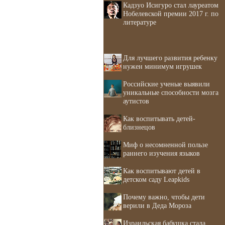
Кадзуо Исигуро стал лауреатом
Нобелевской премии 2017 г. по
литературе
Для лучшего развития ребенку
нужен минимум игрушек
Российские ученые выявили
уникальные способности мозга
аутистов
Как воспитывать детей-
близнецов
Миф о несомненной пользе
раннего изучения языков
Как воспитывают детей в
детском саду Leapkids
Почему важно, чтобы дети
верили в Деда Мороза
Израильская бабушка стала