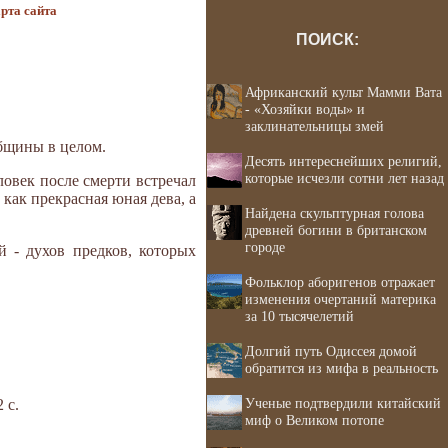
рта сайта
ПОИСК:
Африканский культ Мамми Вата
- «Хозяйки воды» и
заклинательницы змей
общины в целом.
Десять интереснейших религий,
которые исчезли сотни лет назад
овек после смерти встречал
 как прекрасная юная дева, а
Найдена скульптурная голова
древней богини в британском
городе
 - духов предков, которых
Фольклор аборигенов отражает
изменения очертаний материка
за 10 тысячелетий
Долгий путь Одиссея домой
обратится из мифа в реальность
Ученые подтвердили китайский
 с.
миф о Великом потопе