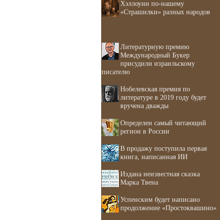
Хэллоуин по-нашему
«Страшилки» разных народов
Литературную премию
Международный Букер
присудили израильскому
писателю
Нобелевская премия по
литературе в 2019 году будет
вручена дважды
Определен самый читающий
регион в России
В продажу поступила первая
книга, написанная ИИ
Издана неизвестная сказка
Марка Твена
Успенским будет написано
продолжение «Простоквашино»