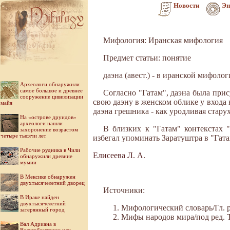
Новости
Эн
Мифология: Иранская мифология
Предмет статьи: понятие
даэна (авест.) - в иранской мифол
Археологи обнаружили
самое большое и древнее
Согласно "Гатам", даэна была при
сооружение цивилизации
свою даэну в женском облике у входа н
майя
даэна грешника - как уродливая старух
На «острове друидов»
археологи нашли
В близких к "Гатам" контекстах 
захоронение возрастом
четыре тысячи лет
избегал упоминать Заратуштра в "Гата
Рабочие рудника в Чили
Елисеева Л. А.
обнаружили древние
мумии
В Мексике обнаружен
двухтысячелетний дворец
Источники:
В Ираке найден
двухтысячелетний
Мифологический словарь/Гл. ре
затерянный город
Мифы народов мира/под ред. Ток
Вал Адриана в