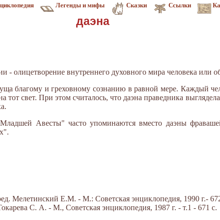
циклопедия
Легенды и мифы
Сказки
Ссылки
Ка
даэна
огии - олицетворение внутреннего духовного мира человека или 
суща благому и греховному сознанию в равной мере. Каждый чел
а тот свет. При этом считалось, что даэна праведника выглядела
а.
"Младшей Авесты" часто упоминаются вместо даэны фравашей
х".
д. Мелетинский Е.М. - М.: Советская энциклопедия, 1990 г.- 672
арева С. А. - М., Советская энциклопедия, 1987 г. - т.1 - 671 с.