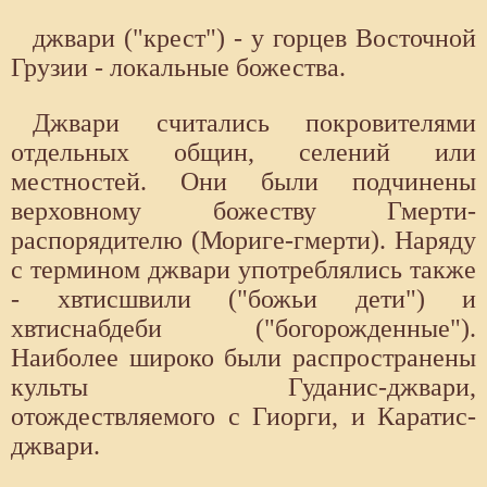
джвари ("крест") - у горцев Восточной
Грузии - локальные божества.
Джвари считались покровителями
отдельных общин, селений или
местностей. Они были подчинены
верховному божеству Гмерти-
распорядителю (Мориге-гмерти). Наряду
с термином джвари употреблялись также
- хвтисшвили ("божьи дети") и
хвтиснабдеби ("богорожденные").
Наиболее широко были распространены
культы Гуданис-джвари,
отождествляемого с Гиорги, и Каратис-
джвари.