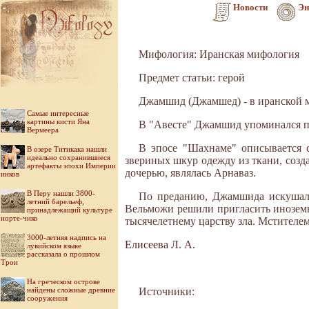
Новости
Эн
Мифология: Иранская мифология
Предмет статьи: герой
Джамшид (Джамшед) - в иранской м
Самые интересные
картины кисти Яна
В "Авесте" Джамшид упоминался п
Вермеера
В эпосе "Шахнаме" описывается с
В озере Титикака нашли
идеально сохранившиеся
звериных шкур одежду из ткани, созда
артефакты эпохи Империи
дочерью, являлась Арнаваз.
инков
В Перу нашли 3800-
По преданию, Джамшида искушал 
летний барельеф,
Вельможи решили пригласить иноземн
принадлежащий культуре
норте-чико
тысячелетнему царству зла. Мстителе
3000-летняя надпись на
Елисеева Л. А.
лувийском языке
рассказала о прошлом
Трои
На греческом острове
найдены сложные древние
Источники:
сооружения