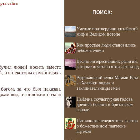
рта сайта
ПОИСК:
Ученые подтвердили китайский
миф о Великом потопе
Как простые люди становились
небожителями
Десять интереснейших религий,
которые исчезли сотни лет назад
бучил людей носить вместо
, а в некоторых рукописях -
Африканский культ Мамми Вата
- «Хозяйки воды» и
заклинательницы змей
огом, за что был наказан.
 Джамшида и положил начало
Найдена скульптурная голова
древней богини в британском
городе
Пятнадцать невероятных фактов
о божественном пантеоне
ацтеков