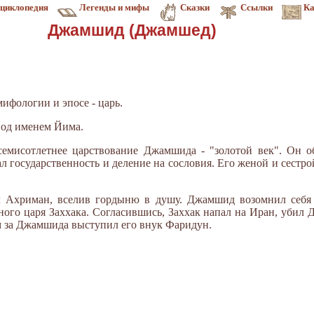
циклопедия
Легенды и мифы
Сказки
Ссылки
Ка
Джамшид (Джамшед)
ифологии и эпосе - царь.
од именем Йима.
емисотлетнее царствование Джамшида - "золотой век". Он о
л государственность и деление на сословия. Его женой и сестрой
Ахриман, вселив гордыню в душу. Джамшид возомнил себя б
ого царя Заххака. Согласившись, Заххак напал на Иран, убил
м за Джамшида выступил его внук Фаридун.