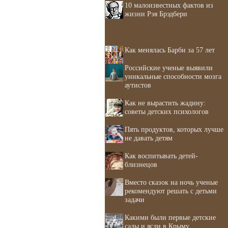
10 малоизвестных фактов из
жизни Рэя Брэдбери
Как менялась Барби за 57 лет
Российские ученые выявили
уникальные способности мозга
аутистов
Как не вырастить жадину:
советы детских психологов
Пять продуктов, которых лучше
не давать детям
Как воспитывать детей-
близнецов
Вместо сказок на ночь ученые
рекомендуют решать с детьми
задачи
Какими были первые детские
сады и ясли в Крыму