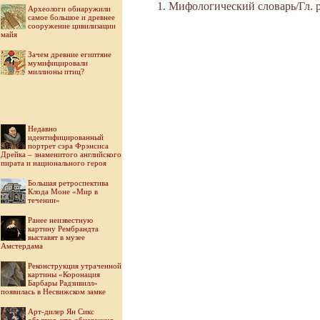
Мифологический словарь/Гл. ре
Археологи обнаружили
самое большое и древнее
сооружение цивилизации
майя
Зачем древние египтяне
мумифицировали
миллионы птиц?
Недавно
идентифицированный
портрет сэра Фрэнсиса
Дрейка – знаменитого английского
пирата и национального героя
Большая ретроспектива
Клода Моне «Мир в
течении»
Ранее неизвестную
картину Рембрандта
выставят в музее
Амстердама
Реконструкция утраченной
картины «Коронация
Барбары Радзивилл»
появилась в Несвижском замке
Арт-дилер Ян Сикс