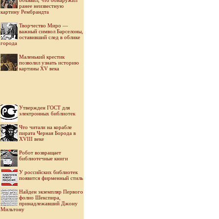
объявил, что обнаружил
ранее неизвестную
картину Рембрандта
Творчество Миро —
важный символ Барселоны,
оставивший след в облике
города
Маленький крестик
позволил узнать историю
картины XV века
Утвержден ГОСТ для
электронных библиотек
Что читали на корабле
пирата Черная Борода в
XVIII веке
Робот возвращает
библиотечные книги
У российских библиотек
появится фирменный стиль
Найден экземпляр Первого
фолио Шекспира,
принадлежавший Джону
Мильтону