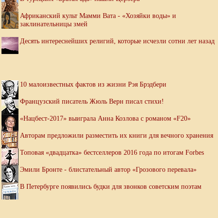
Африканский культ Мамми Вата - «Хозяйки воды» и
заклинательницы змей
Десять интереснейших религий, которые исчезли сотни лет назад
10 малоизвестных фактов из жизни Рэя Брэдбери
Французский писатель Жюль Верн писал стихи!
«Нацбест-2017» выиграла Анна Козлова с романом «F20»
Авторам предложили разместить их книги для вечного хранения
Топовая «двадцатка» бестселлеров 2016 года по итогам Forbes
Эмили Бронте - блистательный автор «Грозового перевала»
В Петербурге появились будки для звонков советским поэтам