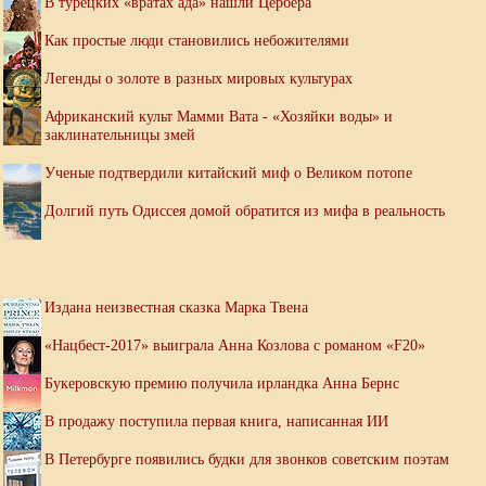
В турецких «вратах ада» нашли Цербера
Как простые люди становились небожителями
Легенды о золоте в разных мировых культурах
Африканский культ Мамми Вата - «Хозяйки воды» и
заклинательницы змей
Ученые подтвердили китайский миф о Великом потопе
Долгий путь Одиссея домой обратится из мифа в реальность
Издана неизвестная сказка Марка Твена
«Нацбест-2017» выиграла Анна Козлова с романом «F20»
Букеровскую премию получила ирландка Анна Бернс
В продажу поступила первая книга, написанная ИИ
В Петербурге появились будки для звонков советским поэтам