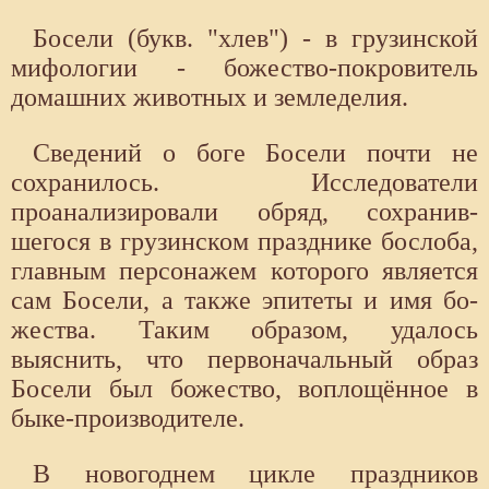
Босели (букв. "хлев") - в грузинской
мифологии - божество-покровитель
домашних животных и земледелия.
Сведений о боге Босели почти не
сохранилось. Исследователи
проанализировали обряд, сохранив­
шегося в грузинском празднике бослоба,
глав­ным персонажем которого является
сам Босели, а также эпитеты и имя бо­
жества. Таким образом, удалось
выяснить, что первона­чальный образ
Босели был божество, во­площённое в
быке-произво­дителе.
В новогоднем цикле праздников