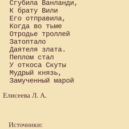
Сгубила Ванланди, 

К брату Вили 

Его отправила, 

Когда во тьме 

Отродье троллей 

Затоптало 

Даятеля злата. 

Пеплом стал 

У откоса Скуты 

Мудрый князь, 

Елисеева Л. А.
Источники: