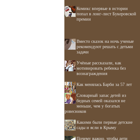
Комикс впервые в истории
попал в лонг-лист Букеровской
премии
Вместо сказок на ночь ученые
рекомендуют решать с детьми
задачи
Учёные рассказали, как
мотивировать ребенка без
вознаграждения
Как менялась Барби за 57 лет
Словарный запас детей из
бедных семей оказался не
меньше, чем у богатых
ровесников
Какими были первые детские
сады и ясли в Крыму
Почему важно, чтобы дети