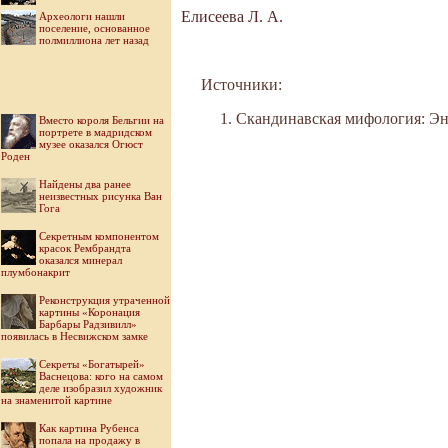
Елисеева Л. А.
Археологи нашли
поселение, основанное
полмиллиона лет назад
Источники:
Скандинавская мифология: Энци
Вместо короля Бельгии на
портрете в мадридском
музее оказался Огюст
Роден
Найдены два ранее
неизвестных рисунка Ван
Гога
Секретным компонентом
красок Рембрандта
оказался минерал
плумбонакрит
Реконструкция утраченной
картины «Коронация
Барбары Радзивилл»
появилась в Несвижском замке
Секреты «Богатырей»
Васнецова: кого на самом
деле изобразил художник
на знаменитой картине
Как картина Рубенса
попала на продажу в