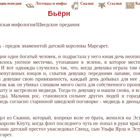
циклопедия
Легенды и мифы
Сказки
Ссылки
Ка
Бьёрн
йская мифология/Шведские предания
 - предок знаменитой датской королевы Маргарет.
и один богатый че­ловек, и подрастала у него юная дочь неопи
илось уют­ное местечко, утопавшее в зелени, в которое мест
 И вот однажды случилось так, что, когда девушка играла там 
ерепуганных юнцов и, схватив девушку передними ла­пами, по
ал девушке свою привязанность, каждый день добывал для нее 
так как он убивал слишком много ско­та для собственного проп
оту и застрелили медве­дя. Тогда-то девушку и нашли снова, и в
дь). Маль­чик рос, становился сильнее других людей и горазд
ведь согласно старинной шведской поговорке - медведь в двенад
 из Скании, который, во­преки воле ее брата, женился на Эстр
оролю Кнуту, когда флот после­днего чуть не попал в руки врага
нии дат­ский престол унаследовал Свенд, сын Ульфа Ярла и Эс
гарет.