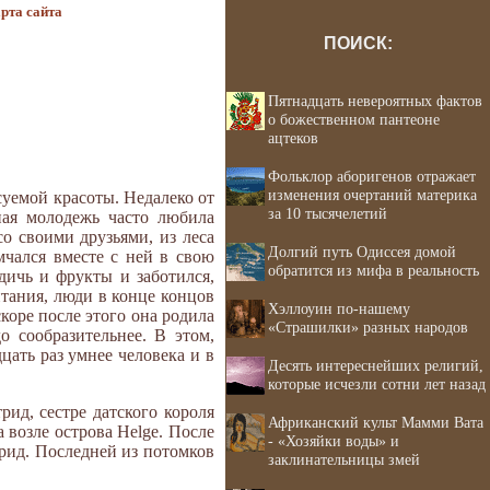
рта сайта
ПОИСК:
Пятнадцать невероятных фактов
о божественном пантеоне
ацтеков
Фольклор аборигенов отражает
изменения очертаний материка
суемой красоты. Недалеко от
за 10 тысячелетий
ная моло­дежь часто любила
со своими друзьями, из леса
Долгий путь Одиссея домой
мчался вместе с ней в свою
обратится из мифа в реальность
дичь и фрукты и заботился,
итания, люди в конце концов
Хэллоуин по-нашему
скоре после этого она родила
«Страшилки» разных народов
о сооб­разительнее. В этом,
цать раз умнее человека и в
Десять интереснейших религий,
которые исчезли сотни лет назад
ид, сестре датского короля
Африканский культ Мамми Вата
 возле острова Helge. После
- «Хозяйки воды» и
трид. Последней из потомков
заклинательницы змей