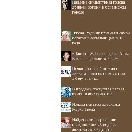
Найдена скульптурная голова
древней богини в британском
городе
Джоан Роулинг признали самой
богатой писательницей 2016
года
«Нацбест-2017» выиграла Анна
Козлова с романом «F20»
Появился новый портал о
детском и юношеском чтении
«Хочу читать»
В продажу поступила первая
книга, написанная ИИ
Издана неизвестная сказка
Марка Твена
Найдено незавершенное
продолжение «Заводного
апельсина» Берджесса