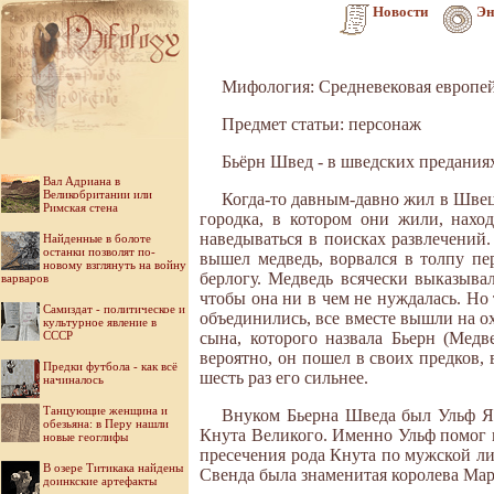
Новости
Эн
Мифология: Средневековая европе
Предмет статьи: персонаж
Бьёрн Швед - в шведских преданиях
Вал Адриана в
Великобритании или
Когда-то давным-давно жил в Швеци
Римская стена
городка, в котором они жили, наход
наведываться в поисках развлечений.
Найденные в болоте
останки позволят по-
вышел медведь, ворвался в тол­пу п
новому взглянуть на войну
берлогу. Медведь вся­чески выказыв
варваров
чтобы она ни в чем не нуждалась. Но 
Самиздат - политическое и
объе­динились, все вместе вышли на ох
культурное явление в
СССР
сына, которого назвала Бьерн (Медве
вероятно, он пошел в своих предков, 
Предки футбола - как всё
шесть раз его сильнее.
начиналось
Танцующие женщина и
Внуком Бьерна Шведа был Ульф Ярл
обезьяна: в Перу нашли
Кнута Вели­кого. Именно Ульф помог к
новые геоглифы
пресечения рода Кнута по мужской ли
В озере Титикака найдены
Свенда была знаменитая коро­лева Мар
доинкские артефакты