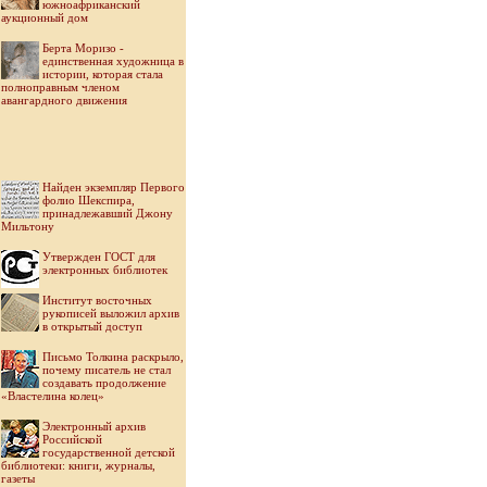
южноафриканский
аукционный дом
Берта Моризо -
единственная художница в
истории, которая стала
полноправным членом
авангардного движения
Найден экземпляр Первого
фолио Шекспира,
принадлежавший Джону
Мильтону
Утвержден ГОСТ для
электронных библиотек
Институт восточных
рукописей выложил архив
в открытый доступ
Письмо Толкина раскрыло,
почему писатель не стал
создавать продолжение
«Властелина колец»
Электронный архив
Российской
государственной детской
библиотеки: книги, журналы,
газеты