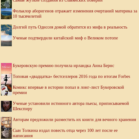
Самые жуткие создания из славянских поверий
Фольклор аборигенов отражает изменения очертаний материка за
10 тысячелетий
Долгий путь Одиссея домой обратится из мифа в реальность
Ученые подтвердили китайский миф о Великом потопе
Букеровскую премию получила ирландка Анна Бернс
Топовая «двадцатка» бестселлеров 2016 года по итогам Forbes
Комикс впервые в истории попал в лонг-лист Букеровской
премии
Ученые установили истинного автора пьесы, приписываемой
Шекспиру
Авторам предложили разместить их книги для вечного хранения
Сын Толкина издал повесть отца через 100 лет после ее
написания