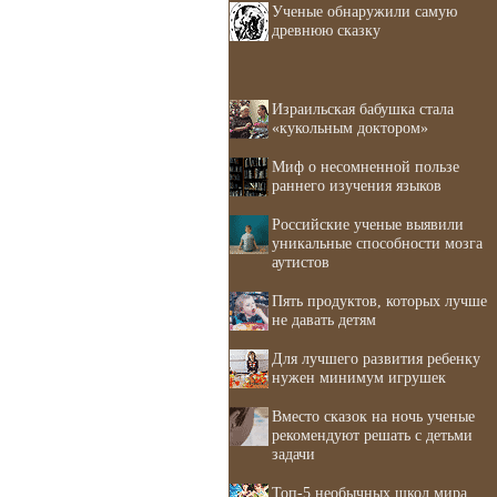
Ученые обнаружили самую
древнюю сказку
Израильская бабушка стала
«кукольным доктором»
Миф о несомненной пользе
раннего изучения языков
Российские ученые выявили
уникальные способности мозга
аутистов
Пять продуктов, которых лучше
не давать детям
Для лучшего развития ребенку
нужен минимум игрушек
Вместо сказок на ночь ученые
рекомендуют решать с детьми
задачи
Топ-5 необычных школ мира