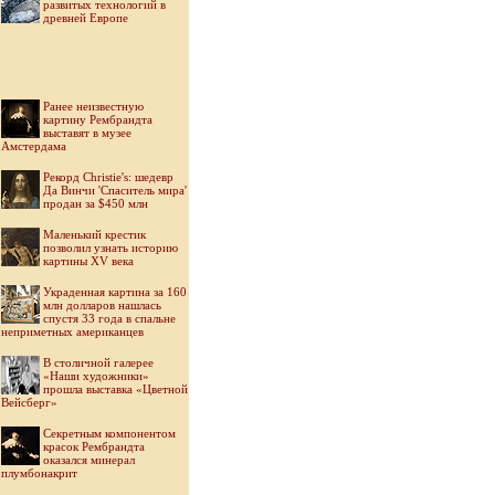
развитых технологий в
древней Европе
Ранее неизвестную
картину Рембрандта
выставят в музее
Амстердама
Рекорд Christie's: шедевр
Да Винчи 'Спаситель мира'
продан за $450 млн
Маленький крестик
позволил узнать историю
картины XV века
Украденная картина за 160
млн долларов нашлась
спустя 33 года в спальне
неприметных американцев
В столичной галерее
«Наши художники»
прошла выставка «Цветной
Вейсберг»
Секретным компонентом
красок Рембрандта
оказался минерал
плумбонакрит