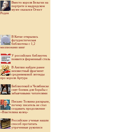
Вместо короля Бельгии на
портрете в мадридском
музее оказался Огюст
Роден
В Китае открылась
футуристическая
библиотека с 1,2
миллионами книг
У российских библиотек
появится фирменный стиль
В Англии найден ранее
неизвестный фрагмент
средневековой легенды
про короля Артура
Библиотекой в Челябинске
снят боевик для борьбы с
забывчивыми читателями
Письмо Толкина раскрыло,
почему писатель не стал
создавать продолжение
«Властелина колец»
Российские ученые нашли
способ прочитать
утраченные рукописи