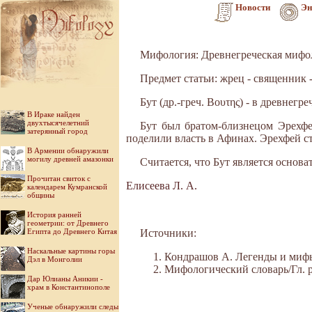
Новости
Эн
Мифология: Древнегреческая мифо
Предмет статьи: жрец - священник 
Бут (др.-греч. Βουτης) - в древне
В Ираке найден
двухтысячелетний
Бут был братом-близнецом Эрехфе
затерянный город
поделили власть в Афинах. Эрехфей с
В Армении обнаружили
могилу древней амазонки
Считается, что Бут является основ
Прочитан свиток с
Елисеева Л. А.
календарем Кумранской
общины
История ранней
геометрии: от Древнего
Египта до Древнего Китая
Источники:
Наскальные картины горы
Кондрашов А. Легенды и мифы 
Дэл в Монголии
Мифологический словарь/Гл. ре
Дар Юлианы Аникии -
храм в Константинополе
Ученые обнаружили следы