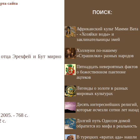
рта сайта
ПОИСК:
Африканский культ Мамми Вата
- «Хозяйки воды» и
заклинательницы змей
Хэллоуин по-нашему
«Страшилки» разных народов
 отца Эрехфей и Бут мирно
Пятнадцать невероятных фактов
о божественном пантеоне
ацтеков
Легенды о золоте в разных
мировых культурах
Десять интереснейших религий,
которые исчезли сотни лет назад
05. - 768 с.
 с.
Долгий путь Одиссея домой
обратится из мифа в реальность
В турецких «вратах ада» нашли