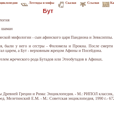
циклопедия
Легенды и мифы
Сказки
Ссылки
Ка
Бут
логия
- шаман
греческой мифологии - сын афинского царя Пандиона и Зевксиппы.
я, были у него и сестры - Филомела и Прокна. После смерти
тал царем, а Бут - верховным жрецом Афины и Посейдона.
ателем жреческого рода Бутадов или Этеобутадов в Афинах.
Древней Греции и Рима: Энциклопедия. - М.: РИПОЛ классик, 20
д. Мелетинский Е.М. - М.: Советская энциклопедия, 1990 г.- 672