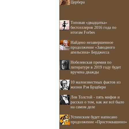
Цербера
Топовая «двадцатка»
бестселлеров 2016 года по
итогам Forbes
Найдено незавершенное
продолжение «Заводного
апельсина» Берджесса
Нобелевская премия по
литературе в 2019 году будет
вручена дважды
10 малоизвестных фактов из
жизни Рэя Брэдбери
Лев Толстой - пять мифов и
рассказ о том, как же всё было
на самом деле
Успенским будет написано
продолжение «Простоквашино»