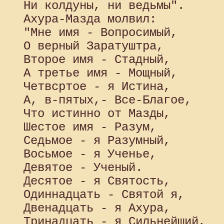
 Ни колдуны, ни ведьмы".

 Ахура-Мазда молвил:

 "Мне имя - Вопросимый,

 О верный Заратуштра,

 Второе имя - Стадный,

 А третье имя - Мощный,

 Четвсртое - я Истина,

 А, в-пятых,- Все-Благое,

 Что истинно от Мазды,

 Шестое имя - Разум,

 Седьмое - я Разумный,

 Восьмое - я Ученье,

 Девятое - Ученый.

 Десятое - я Святость,

 Одиннадцать - Святой я,

 Двенадцать - я Ахура,

 Тринадцать - я Сильнейший,
