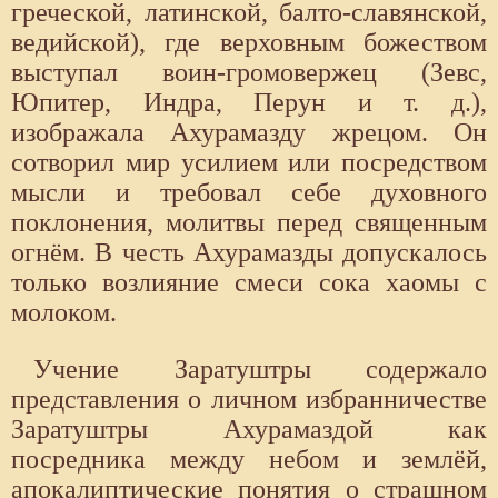
греческой, латинской, балто-славянской,
ведийской), где верховным божеством
выступал воин-громовержец (Зевс,
Юпитер, Индра, Перун и т. д.),
изображала Ахурамазду жрецом. Он
сотворил мир усилием или посредством
мысли и требовал себе духовного
поклонения, молитвы перед священным
огнём. В честь Ахурамазды допускалось
только возлияние смеси сока хаомы с
молоком.
Учение Заратуштры содержало
представления о личном избранничестве
Заратуштры Ахурамаздой как
посредника между небом и землёй,
апокалиптические понятия о страшном