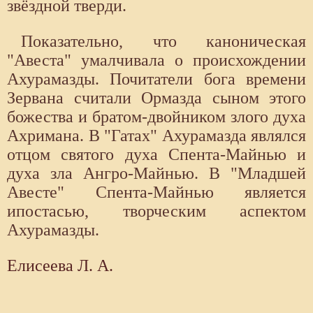
звёздной тверди.
Показательно, что каноническая
"Авеста" умалчивала о происхождении
Ахурамазды. Почитатели бога времени
Зервана считали Ормазда сыном этого
божества и братом-двойником злого духа
Ахримана. В "Гатах" Ахурамазда являлся
отцом святого духа Спента-Майнью и
духа зла Ангро-Майнью. В "Младшей
Авесте" Спента-Майнью является
ипостасью, творческим аспектом
Ахурамазды.
Елисеева Л. А.