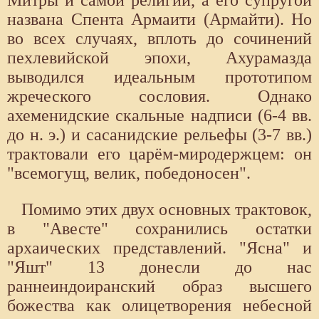
Митры и самой религии, а его супругой
названа Спента Армаити (Армайти). Но
во всех случаях, вплоть до сочинений
пехлевийской эпохи, Ахурамазда
выводился идеальным прототипом
жреческого сословия. Однако
ахеменидские скальные надписи (6-4 вв.
до н. э.) и сасанидские рельефы (3-7 вв.)
трактовали его царём-миродержцем: он
"всемогущ, велик, победоносен".
Помимо этих двух основных трактовок,
в "Авесте" сохранились остатки
архаических представлений. "Ясна" и
"Яшт" 13 донесли до нас
раннеиндоиранский образ высшего
божества как олицетворения небесной