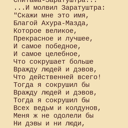
 Спитама-Заратуштра...

 ...И молвил Заратуштра:

 "Скажи мне это имя,

 Благой Ахура-Мазда,

 Которое великое,

 Прекрасное и лучшее,

 И самое победное,

 И самое целебное,

 Что сокрушает больше

 Вражду людей и дэвов,

 Что действенней всего!

 Тогда я сокрушил бы

 Вражду людей и дэвов,

 Тогда я сокрушил бы

 Всех ведьм и колдунов,

 Меня ж не одолели бы

 Ни дэвы и ни люди,
