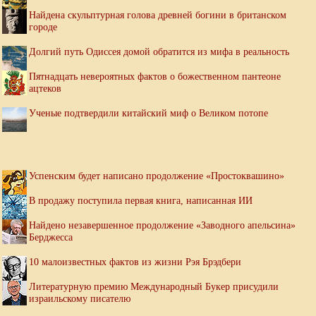
Найдена скульптурная голова древней богини в британском
городе
Долгий путь Одиссея домой обратится из мифа в реальность
Пятнадцать невероятных фактов о божественном пантеоне
ацтеков
Ученые подтвердили китайский миф о Великом потопе
Успенским будет написано продолжение «Простоквашино»
В продажу поступила первая книга, написанная ИИ
Найдено незавершенное продолжение «Заводного апельсина»
Берджесса
10 малоизвестных фактов из жизни Рэя Брэдбери
Литературную премию Международный Букер присудили
израильскому писателю