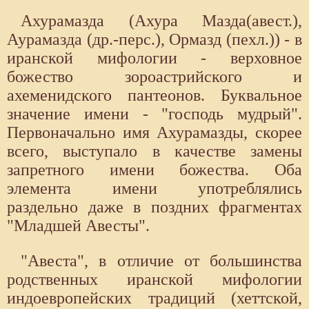
Ахурамазда (Ахура Мазда(авест.),
Аурамазда (др.-перс.), Ормазд (пехл.)) - в
иранской мифологии - верховное
божество зороастрийского и
ахеменидского пантеонов. Буквальное
значение имени - "господь мудрый".
Первоначально имя Ахурамазды, скорее
всего, выступало в качестве замены
запретного имени божества. Оба
элемента имени употреблялись
раздельно даже в поздних фрагментах
"Младшей Авесты".
"Авеста", в отличие от большинства
родственных иранской мифологии
индоевропейских традиций (хеттской,