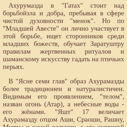
Ахурумазда в "Гатах" стоит над
борьбойзла и добра, пребывая в сфере
чистой духовности "менок". Но по
"Младшей Авесте" он лично участвует в
этой борьбе, ищет сторонников среди
младших божеств, обучает Заратуштру
правилам жертвенных ритуалов и
шаманскому искусству гадать на птичьих
перьях.
В "Ясне семи глав" образ Ахурамазды
более традиционен и натуралистичен.
Видимым его проявлением, "телом",
назван огонь (Атар), а небесные воды -
его жёнами. "Яшт" 17 величает
Ахурамазду отцом Аши, Сраоши, Рашну,