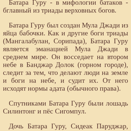
Батара Гуру - в мифологии батаков -
бглавный из триады верховных богов.
Батара Гуру был создан Мула Джади из
яйца бабочки. Как и другие боги триады
(Мангалабулан, Сорипада), Батара Гуру
является эманацией Мула Джади в
среднем мире. Он восседает на втором
небе в Банджар Долок (горном городе),
следит за тем, что делают люди на земле
и боги на небе, и судит их. От него
исходят нормы адата (обычного права).
Спутниками Батара Гуру были лошадь
Силинтонг и пёс Сигомпул.
Дочь Батара Гуру, Сидеак Паруджар,